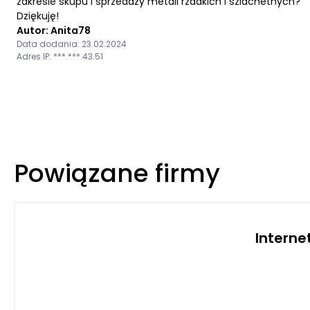
zakresie skupu i sprzedaży metali rzadkich i szlachetnych?
Dziękuję!
Autor: Anita78
Data dodania: 23.02.2024
Adres IP: ***.***.43.51
Powiązane firmy
Interne