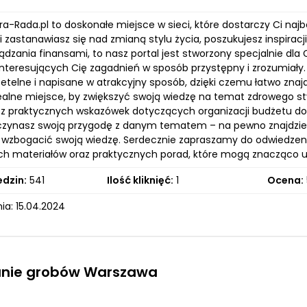
-Rada.pl to doskonałe miejsce w sieci, które dostarczy Ci najb
li zastanawiasz się nad zmianą stylu życia, poszukujesz inspira
dzania finansami, to nasz portal jest stworzony specjalnie dla 
interesujących Cię zagadnień w sposób przystępny i zrozumiały. 
zetelne i napisane w atrakcyjny sposób, dzięki czemu łatwo znaj
dealne miejsce, by zwiększyć swoją wiedzę na temat zdrowego st
 z praktycznych wskazówek dotyczących organizacji budżetu d
czynasz swoją przygodę z danym tematem – na pewno znajdziesz 
i wzbogacić swoją wiedzę. Serdecznie zapraszamy do odwiedzen
ych materiałów oraz praktycznych porad, które mogą znacząco u
edzin:
541
Ilość kliknięć:
1
Ocena:
ia: 15.04.2024
anie grobów Warszawa