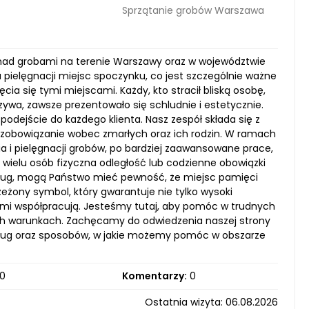
Sprzątanie grobów Warszawa
 nad grobami na terenie Warszawy oraz w województwie
pielęgnacji miejsc spoczynku, co jest szczególnie ważne
ia się tymi miejscami. Każdy, kto stracił bliską osobę,
zywa, zawsze prezentowało się schludnie i estetycznie.
 podejście do każdego klienta. Nasz zespół składa się z
e zobowiązanie wobec zmarłych oraz ich rodzin. W ramach
a i pielęgnacji grobów, po bardziej zaawansowane prace,
wielu osób fizyczna odległość lub codzienne obowiązki
usług, mogą Państwo mieć pewność, że miejsc pamięci
zeżony symbol, który gwarantuje nie tylko wysoki
 nami współpracują. Jesteśmy tutaj, aby pomóc w trudnych
ych warunkach. Zachęcamy do odwiedzenia naszej strony
usług oraz sposobów, w jakie możemy pomóc w obszarze
0
Komentarzy:
0
Ostatnia wizyta: 06.08.2026