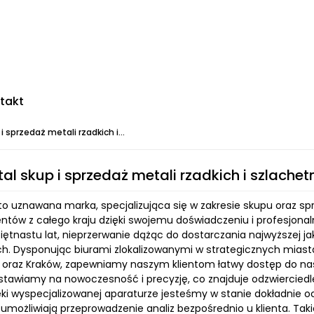
takt
 sprzedaż metali rzadkich i...
al skup i sprzedaż metali rzadkich i szlache
o uznawana marka, specjalizująca się w zakresie skupu oraz spr
ientów z całego kraju dzięki swojemu doświadczeniu i profesjo
ętnastu lat, nieprzerwanie dążąc do dostarczania najwyższej jak
h. Dysponując biurami zlokalizowanymi w strategicznych miasta
in oraz Kraków, zapewniamy naszym klientom łatwy dostęp do na
stawiamy na nowoczesność i precyzję, co znajduje odzwiercied
ięki wyspecjalizowanej aparaturze jesteśmy w stanie dokładnie
 umożliwiają przeprowadzenie analiz bezpośrednio u klienta. Tak