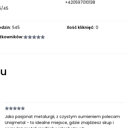
+420597010138
05/45
edzin:
545
Ilość kliknięć:
0
tkowników:
łu
Jako pasjonat metalurgii, z czystym sumieniem polecam
Uniqmetal - to idealne miejsce, gdzie znajdziesz skup i