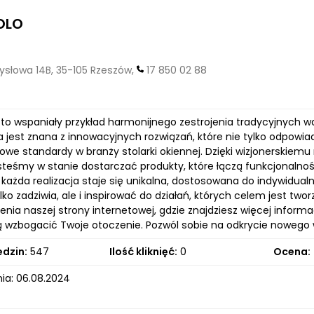
OLO
słowa 14B, 35-105 Rzeszów,
17 850 02 88
 to wspaniały przykład harmonijnego zestrojenia tradycyjnych w
 jest znana z innowacyjnych rozwiązań, które nie tylko odpowiad
nowe standardy w branży stolarki okiennej. Dzięki wizjonerski
steśmy w stanie dostarczać produkty, które łączą funkcjonalnoś
 każda realizacja staje się unikalna, dostosowana do indywidua
ylko zadziwia, ale i inspirować do działań, których celem jest t
enia naszej strony internetowej, gdzie znajdziesz więcej inform
 wzbogacić Twoje otoczenie. Pozwól sobie na odkrycie nowego wy
edzin:
547
Ilość kliknięć:
0
Ocena:
ia: 06.08.2024