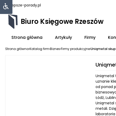
najlepsze-porady.pl
Biuro Księgowe Rzeszów
Strona główna
Artykuły
Firmy
Kon
Strona główna
›
Katalog firm
›
Biznes
›
Firmy produkcyjne
›
Uniqmetal skup i
Uniqmet
Uniqmetal t
uznanie kl
od ponad pi
biznesowyc
Łódź, Lubl
Uniqmetal 
metali. Dz
laboratoria