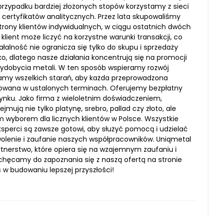
zypadku bardziej złożonych stopów korzystamy z sieci
ertyfikatów analitycznych. Przez lata skupowaliśmy
trony klientów indywidualnych, w ciągu ostatnich dwóch
klient może liczyć na korzystne warunki transakcji, co
ałalność nie ogranicza się tylko do skupu i sprzedaży
o, dlatego nasze działania koncentrują się na promocji
ydobycia metali. W ten sposób wspieramy rozwój
amy wszelkich starań, aby każda przeprowadzona
lizowana w ustalonych terminach. Oferujemy bezpłatny
rynku. Jako firma z wieloletnim doświadczeniem,
ują nie tylko platynę, srebro, pallad czy złoto, ale
m wyborem dla licznych klientów w Polsce. Wszystkie
eksperci są zawsze gotowi, aby służyć pomocą i udzielać
olenie i zaufanie naszych współpracowników. Uniqmetal
artnerstwo, które opiera się na wzajemnym zaufaniu i
achęcamy do zapoznania się z naszą ofertą na stronie
s w budowaniu lepszej przyszłości!