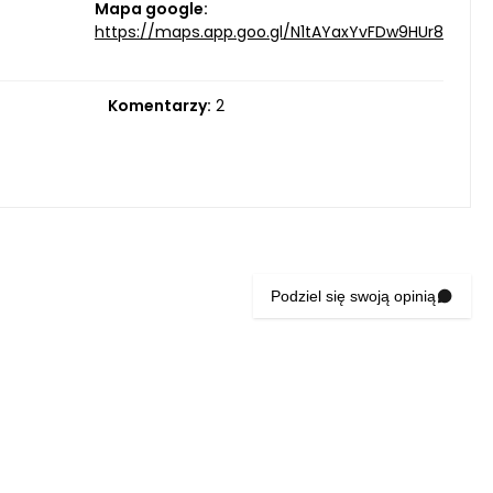
Mapa google:
https://maps.app.goo.gl/N1tAYaxYvFDw9HUr8
Komentarzy:
2
Podziel się swoją opinią