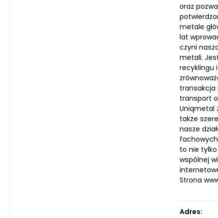
oraz pozwa
potwierdzo
metale głó
lat wprowad
czyni naszą
metali. Je
recyklingu
zrównoważo
transakcja
transport o
Uniqmetal z
także szer
nasze dział
fachowych 
to nie tylk
wspólnej w
internetowe
Strona ww
Adres: