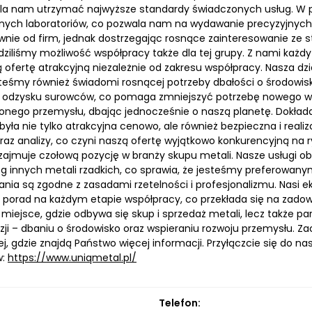
la nam utrzymać najwyższe standardy świadczonych usług. W pr
nych laboratoriów, co pozwala nam na wydawanie precyzyjnych c
wnie od firm, jednak dostrzegając rosnące zainteresowanie ze s
ziliśmy możliwość współpracy także dla tej grupy. Z nami każdy 
 ofertę atrakcyjną niezależnie od zakresu współpracy. Nasza dzi
steśmy również świadomi rosnącej potrzeby dbałości o środowisk
 i odzysku surowców, co pomaga zmniejszyć potrzebę nowego w
nego przemysłu, dbając jednocześnie o naszą planetę. Dokład
 była nie tylko atrakcyjna cenowo, ale również bezpieczna i rea
raz analizy, co czyni naszą ofertę wyjątkowo konkurencyjną na 
ajmuje czołową pozycję w branży skupu metali. Nasze usługi obejm
eg innych metali rzadkich, co sprawia, że jesteśmy preferowany
ania są zgodne z zasadami rzetelności i profesjonalizmu. Nasi 
porad na każdym etapie współpracy, co przekłada się na zadow
o miejsce, gdzie odbywa się skup i sprzedaż metali, lecz także p
izji – dbaniu o środowisko oraz wspieraniu rozwoju przemysłu. Z
j, gdzie znajdą Państwo więcej informacji. Przyłączcie się do na
w:
https://www.uniqmetal.pl/
Telefon: