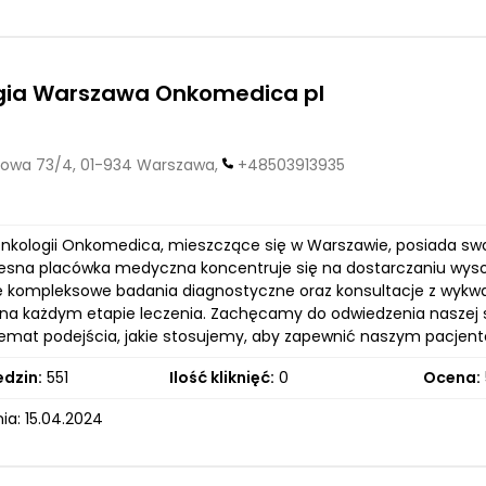
gia Warszawa Onkomedica pl
owa 73/4, 01-934 Warszawa,
+48503913935
kologii Onkomedica, mieszczące się w Warszawie, posiada sw
sna placówka medyczna koncentruje się na dostarczaniu wysokiej
ię kompleksowe badania diagnostyczne oraz konsultacje z wykwal
na każdym etapie leczenia. Zachęcamy do odwiedzenia naszej s
temat podejścia, jakie stosujemy, aby zapewnić naszym pacjen
edzin:
551
Ilość kliknięć:
0
Ocena:
ia: 15.04.2024