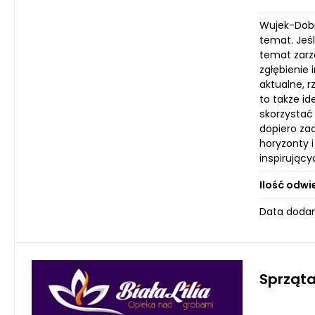
Wujek-Dobra
temat. Jeś
temat zarzą
zgłębienie 
aktualne, r
to także i
skorzystać
dopiero za
horyzonty 
inspirując
Ilość odwi
Data dodan
Sprząt