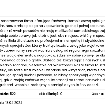
a to renomowana firma, oferująca fachową i kompleksową opiekę
m. Nasza misja polega na zapewnieniu godnej i pełnej szacunku 
tóre z różnych powodów nie mają możliwości samodzielnego zajęc
daje sobie sprawę, jak istotne jest, aby miejsce, w którym spoc
śnie Biała Lilia stawia na profesjonalizm, empatię i indywidualne
nych specjalistów, którzy traktują każdą z usług jako wyjątkow
rty zapewniamy szeroki wachlarz usług, od regularnego sprzątani
konserwacja elementów nagrobków. Zdajemy sobie sprawę, że dla 
ożliwiać dbanie o groby. Dlatego też, korzystając z naszych 
ednio zadbane, niezależnie od okoliczności. Nasza firma to str
ług, ale także zrozumienie i wsparcie dla wszystkich, którzy z
oferując spokój ducha i pewność, że bliscy spoczywają w godn
ej, gdzie znajdą Państwo więcej informacji na temat naszych 
grobami. Wspólnie zadbajmy o pamięć o tych, którzy odeszli.
edzin:
522
Ilość kliknięć:
0
Ocena:
ia: 18.04.2024