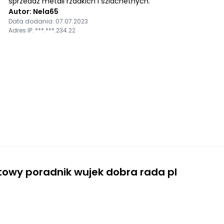
sprzedaż metali rzadkich i szlachetnych.
Autor: Nela65
Data dodania: 07.07.2023
Adres IP: ***.***.234.22
towy poradnik wujek dobra rada pl