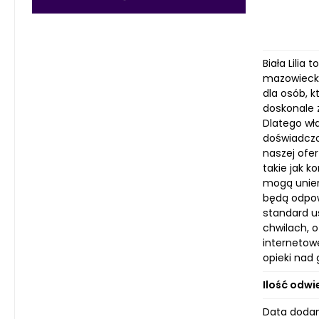
Biała Lili
mazowiecki
dla osób, k
doskonale z
Dlatego wła
doświadczo
naszej ofe
takie jak 
mogą uniem
będą odpowi
standard us
chwilach, 
internetow
opieki nad 
Ilość odwi
Data dodan