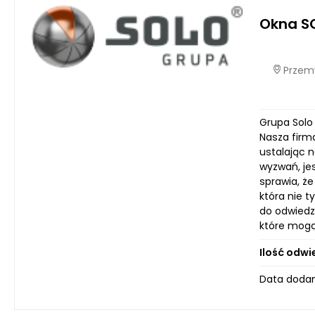
Okna S
Przemy
Grupa Solo
Nasza firma
ustalając 
wyzwań, je
sprawia, że
która nie t
do odwiedz
które mogą
Ilość odwi
Data dodan