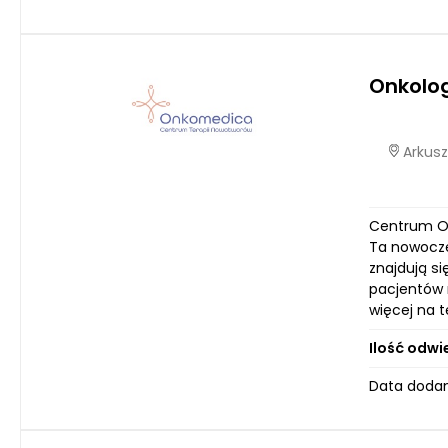
Onkolo
Arkusz
Centrum On
Ta nowocze
znajdują s
pacjentów 
więcej na 
Ilość odwi
Data dodan