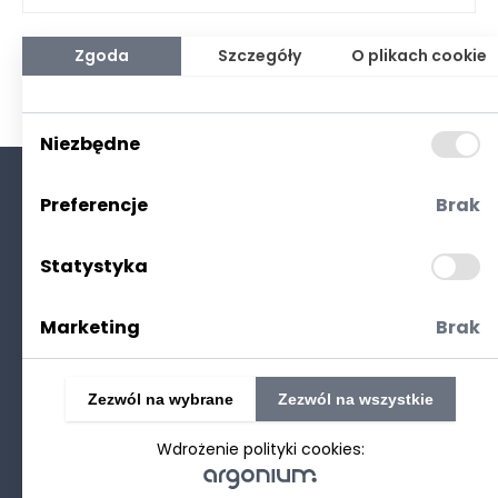
Zgoda
Szczegóły
O plikach cookie
Niezbędne
Preferencje
Brak
O nas
Kontakt
Statystyka
Polityka prywatności
(RODO. Cookies)
Marketing
Brak
Zezwól na wybrane
Zezwól na wszystkie
Wdrożenie polityki cookies:
©2025 Realizacja
strony www
: Technetium.pl