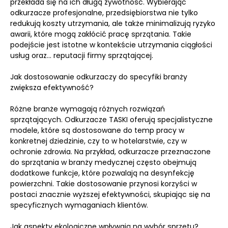
przekłada się na ich długą żywotność. Wybierając
odkurzacze profesjonalne, przedsiębiorstwa nie tylko
redukują koszty utrzymania, ale także minimalizują ryzyko
awarii, które mogą zakłócić pracę sprzątania. Takie
podejście jest istotne w kontekście utrzymania ciągłości
usług oraz... reputacji firmy sprzątającej.
Jak dostosowanie odkurzaczy do specyfiki branży
zwiększa efektywność?
Różne branże wymagają różnych rozwiązań
sprzątających. Odkurzacze TASKI oferują specjalistyczne
modele, które są dostosowane do temp pracy w
konkretnej dziedzinie, czy to w hotelarstwie, czy w
ochronie zdrowia. Na przykład, odkurzacze przeznaczone
do sprzątania w branży medycznej często obejmują
dodatkowe funkcje, które pozwalają na desynfekcję
powierzchni. Takie dostosowanie przynosi korzyści w
postaci znacznie wyższej efektywności, skupiając się na
specyficznych wymaganiach klientów.
Jak aspekty ekologiczne wpływają na wybór sprzętu?