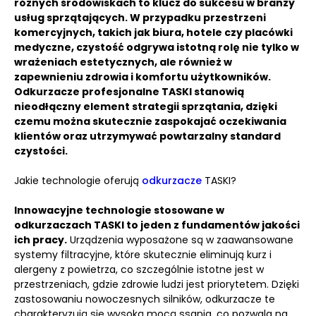
różnych środowiskach to klucz do sukcesu w branży
usług sprzątających.
W przypadku przestrzeni
komercyjnych, takich jak biura, hotele czy placówki
medyczne, czystość odgrywa istotną rolę nie tylko w
wrażeniach estetycznych, ale również w
zapewnieniu zdrowia i komfortu użytkowników.
Odkurzacze profesjonalne TASKI stanowią
nieodłączny element strategii sprzątania, dzięki
czemu można skutecznie zaspokajać oczekiwania
klientów oraz utrzymywać powtarzalny standard
czystości.
Jakie technologie oferują
odkurzacze
TASKI?
Innowacyjne technologie stosowane w
odkurzaczach TASKI to jeden z fundamentów jakości
ich pracy.
Urządzenia wyposażone są w zaawansowane
systemy filtracyjne, które skutecznie eliminują kurz i
alergeny z powietrza, co szczególnie istotne jest w
przestrzeniach, gdzie zdrowie ludzi jest priorytetem. Dzięki
zastosowaniu nowoczesnych silników, odkurzacze te
charakteryzują się wysoką mocą ssania, co pozwala na