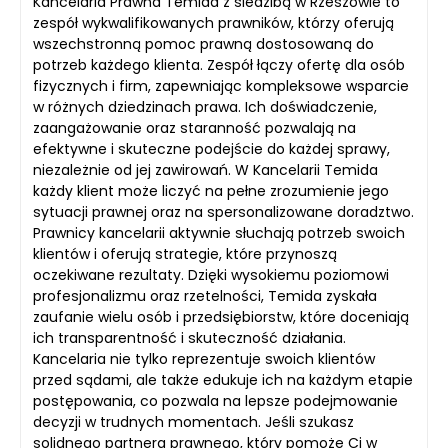
Kancelaria Prawna Temida z siedzibą w Rzeszowie to
zespół wykwalifikowanych prawników, którzy oferują
wszechstronną pomoc prawną dostosowaną do
potrzeb każdego klienta. Zespół łączy ofertę dla osób
fizycznych i firm, zapewniając kompleksowe wsparcie
w różnych dziedzinach prawa. Ich doświadczenie,
zaangażowanie oraz staranność pozwalają na
efektywne i skuteczne podejście do każdej sprawy,
niezależnie od jej zawirowań. W Kancelarii Temida
każdy klient może liczyć na pełne zrozumienie jego
sytuacji prawnej oraz na spersonalizowane doradztwo.
Prawnicy kancelarii aktywnie słuchają potrzeb swoich
klientów i oferują strategie, które przynoszą
oczekiwane rezultaty. Dzięki wysokiemu poziomowi
profesjonalizmu oraz rzetelności, Temida zyskała
zaufanie wielu osób i przedsiębiorstw, które doceniają
ich transparentność i skuteczność działania.
Kancelaria nie tylko reprezentuje swoich klientów
przed sądami, ale także edukuje ich na każdym etapie
postępowania, co pozwala na lepsze podejmowanie
decyzji w trudnych momentach. Jeśli szukasz
solidnego partnera prawnego, który pomoże Ci w