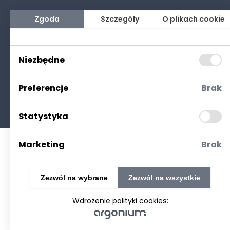
Zgoda
Szczegóły
O plikach cookie
Polityka prywatności
(RODO. Cookies)
Niezbędne
Preferencje
Brak
©2025 Realizacja
strony www
: Technetium.pl
Statystyka
Marketing
Brak
Zezwól na wybrane
Zezwól na wszystkie
Wdrożenie polityki cookies: