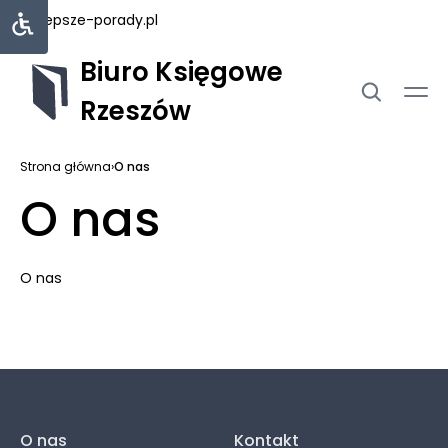
najlepsze-porady.pl
Biuro Księgowe
Rzeszów
Strona główna
›
O nas
O nas
O nas
O nas
Kontakt