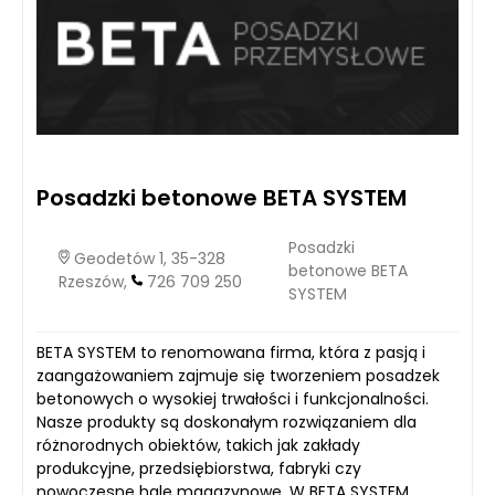
Posadzki betonowe BETA SYSTEM
Posadzki
Geodetów 1, 35-328
betonowe BETA
Rzeszów,
726 709 250
SYSTEM
BETA SYSTEM to renomowana firma, która z pasją i
zaangażowaniem zajmuje się tworzeniem posadzek
betonowych o wysokiej trwałości i funkcjonalności.
Nasze produkty są doskonałym rozwiązaniem dla
różnorodnych obiektów, takich jak zakłady
produkcyjne, przedsiębiorstwa, fabryki czy
nowoczesne hale magazynowe. W BETA SYSTEM