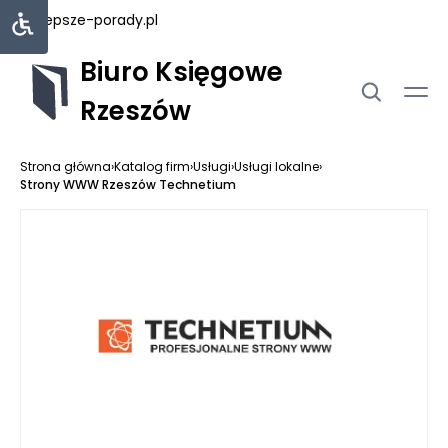
najlepsze-porady.pl
Biuro Księgowe
Rzeszów
Strona główna
›
Katalog firm
›
Usługi
›
Usługi lokalne
›
Strony WWW Rzeszów Technetium