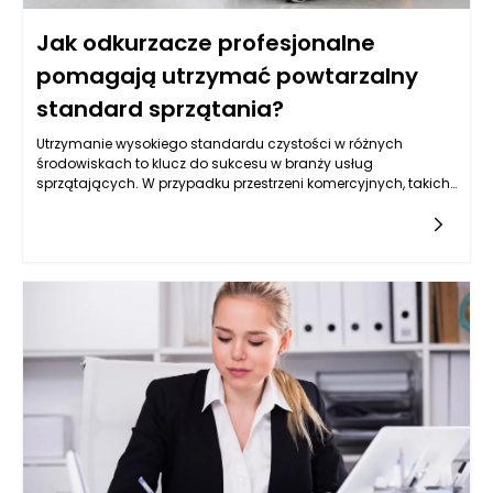
wyglądać schludnie, a meble łazienkowe stają się elementem,
Jak odkurzacze profesjonalne
który porządkuje całe wnętrze, zamiast je obciążać.
pomagają utrzymać powtarzalny
standard sprzątania?
Utrzymanie wysokiego standardu czystości w różnych
środowiskach to klucz do sukcesu w branży usług
sprzątających. W przypadku przestrzeni komercyjnych, takich
jak biura, hotele czy