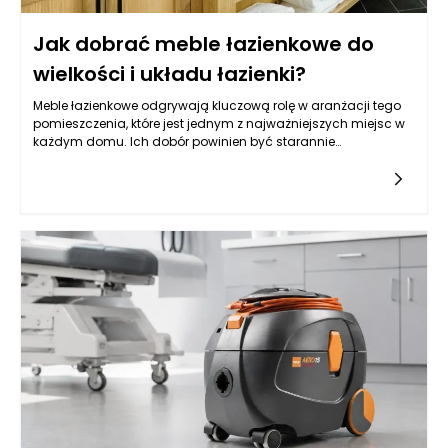
Jak dobrać meble łazienkowe do
wielkości i układu łazienki?
Meble łazienkowe odgrywają kluczową rolę w aranżacji tego
pomieszczenia, które jest jednym z najważniejszych miejsc w
każdym domu. Ich dobór powinien być starannie
przemyślany, ponieważ wpływa nie tylko na estetykę, ale
przede wszystkim na to, jak łatwo utrzymać porządek i jak
wygodnie korzysta się z łazienki każdego dnia. Zanim
zdecydujemy się na konkretny styl czy kolor, warto najpierw
„rozrysować” funkcje: gdzie odkładamy kosmetyki, gdzie
trzymamy ręczniki, czy potrzebujemy miejsca na zapas
środków czystości i czy łazienka ma być bardziej
minimalistyczna, czy raczej rodzinna i pojemna. To pierwsze
pytanie, które warto zadać, dotyczy rozmiaru łazienki, ale
równie ważne jest to, jak poruszamy się po wnętrzu i które strefy
muszą pozostać wolne. Im mniejsze pomieszczenie, tym
większą uwagę należy zwrócić na to, by meble łazienkowe
maksymalizowały dostępną przestrzeń, a jednocześnie nie
tworzyły wrażenia ciasnoty. W praktyce najlepiej sprawdzają
się rozwiązania lekkie wizualnie, z przemyślanym układem
szuflad i półek, które „zbierają” drobiazgi z blatu i chowają je w
zabudowie. Dzięki temu nawet niewielka łazienka może