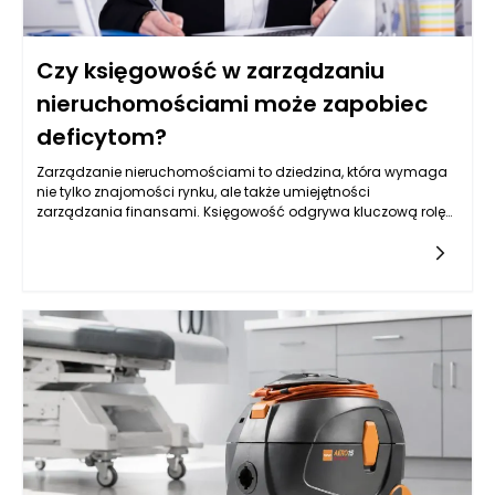
Czy księgowość w zarządzaniu
nieruchomościami może zapobiec
deficytom?
Zarządzanie nieruchomościami to dziedzina, która wymaga
nie tylko znajomości rynku, ale także umiejętności
zarządzania finansami. Księgowość odgrywa kluczową rolę
w tym procesie, ponieważ precyzyjne śledzenie przychodów i
wydatków może pomóc w unikaniu nieprzewidzianych
strat. Właściwie prowadzona księgowość pozwala na
monitorowanie rentowności inwestycji, co jest istotne dla
każdego właściciela nieruchomości. W działalności
związanej z obsługą nieruchomości nie chodzi tylko o to, aby
każdy miesiąc zamykał się na „plusie”, ale o to, aby koszty
operacyjne były stale kontrolowane, a przychody
maksymalizowane.