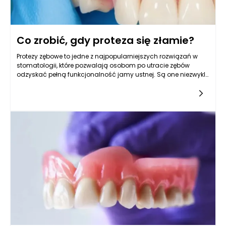
Co zrobić, gdy proteza się złamie?
Protezy zębowe to jedne z najpopularniejszych rozwiązań w
stomatologii, które pozwalają osobom po utracie zębów
odzyskać pełną funkcjonalność jamy ustnej. Są one niezwykle
pomocne w przywracaniu zdolności do jedzenia, mówienia
czy uśmiechania się. Jednak, jak każde urządzenie medyczne,
protezy zębowe mogą ulec uszkodzeniu, a najczęstszym
problemem jest ich złamanie. Warto wiedzieć, co należy zrobić
w przypadku takiej sytuacji, aby zminimalizować skutki
uszkodzenia i jak najszybciej wrócić do komfortowego
użytkowania protezy.