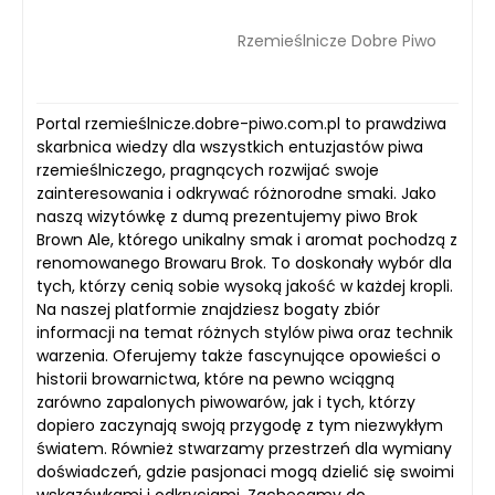
Rzemieślnicze Dobre Piwo
Portal rzemieślnicze.dobre-piwo.com.pl to prawdziwa
skarbnica wiedzy dla wszystkich entuzjastów piwa
rzemieślniczego, pragnących rozwijać swoje
zainteresowania i odkrywać różnorodne smaki. Jako
naszą wizytówkę z dumą prezentujemy piwo Brok
Brown Ale, którego unikalny smak i aromat pochodzą z
renomowanego Browaru Brok. To doskonały wybór dla
tych, którzy cenią sobie wysoką jakość w każdej kropli.
Na naszej platformie znajdziesz bogaty zbiór
informacji na temat różnych stylów piwa oraz technik
warzenia. Oferujemy także fascynujące opowieści o
historii browarnictwa, które na pewno wciągną
zarówno zapalonych piwowarów, jak i tych, którzy
dopiero zaczynają swoją przygodę z tym niezwykłym
światem. Również stwarzamy przestrzeń dla wymiany
doświadczeń, gdzie pasjonaci mogą dzielić się swoimi
wskazówkami i odkryciami. Zachęcamy do