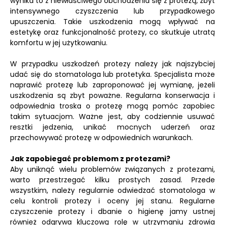
wynika to z niewłaściwego obchodzenia się z protezą, zbyt
intensywnego czyszczenia lub przypadkowego
upuszczenia. Takie uszkodzenia mogą wpływać na
estetykę oraz funkcjonalność protezy, co skutkuje utratą
komfortu w jej użytkowaniu.
W przypadku uszkodzeń protezy należy jak najszybciej
udać się do stomatologa lub protetyka. Specjalista może
naprawić protezę lub zaproponować jej wymianę, jeżeli
uszkodzenia są zbyt poważne. Regularna konserwacja i
odpowiednia troska o protezę mogą pomóc zapobiec
takim sytuacjom. Ważne jest, aby codziennie usuwać
resztki jedzenia, unikać mocnych uderzeń oraz
przechowywać protezę w odpowiednich warunkach.
Jak zapobiegać problemom z protezami?
Aby uniknąć wielu problemów związanych z protezami,
warto przestrzegać kilku prostych zasad. Przede
wszystkim, należy regularnie odwiedzać stomatologa w
celu kontroli protezy i oceny jej stanu. Regularne
czyszczenie protezy i dbanie o higienę jamy ustnej
również odgrywa kluczową rolę w utrzymaniu zdrowia