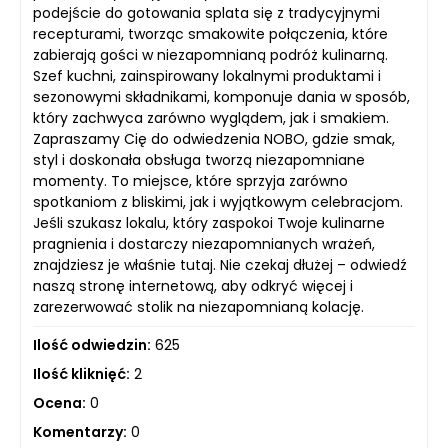
podejście do gotowania splata się z tradycyjnymi
recepturami, tworząc smakowite połączenia, które
zabierają gości w niezapomnianą podróż kulinarną.
Szef kuchni, zainspirowany lokalnymi produktami i
sezonowymi składnikami, komponuje dania w sposób,
który zachwyca zarówno wyglądem, jak i smakiem.
Zapraszamy Cię do odwiedzenia NOBO, gdzie smak,
styl i doskonała obsługa tworzą niezapomniane
momenty. To miejsce, które sprzyja zarówno
spotkaniom z bliskimi, jak i wyjątkowym celebracjom.
Jeśli szukasz lokalu, który zaspokoi Twoje kulinarne
pragnienia i dostarczy niezapomnianych wrażeń,
znajdziesz je właśnie tutaj. Nie czekaj dłużej – odwiedź
naszą stronę internetową, aby odkryć więcej i
zarezerwować stolik na niezapomnianą kolację.
Ilość odwiedzin:
625
Ilość kliknięć:
2
Ocena:
0
Komentarzy:
0