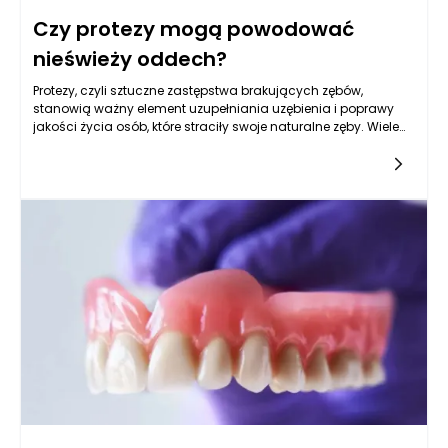
Czy protezy mogą powodować
nieświeży oddech?
Protezy, czyli sztuczne zastępstwa brakujących zębów,
stanowią ważny element uzupełniania uzębienia i poprawy
jakości życia osób, które straciły swoje naturalne zęby. Wiele
osób korzystających z protez może jednak zauważyć, że ich
oddech nie jest tak świeży, jakby tego pragnęli. Przyczyny tego
zjawiska mogą być złożone i wiążą się zarówno z samymi
protezami, jak i z ich użytkowaniem i higieną jamy ustnej.