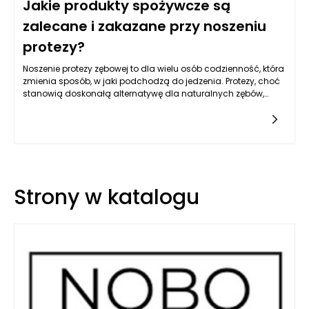
Jakie produkty spożywcze są
zalecane i zakazane przy noszeniu
protezy?
Noszenie protezy zębowej to dla wielu osób codzienność, która
zmienia sposób, w jaki podchodzą do jedzenia. Protezy, choć
stanowią doskonałą alternatywę dla naturalnych zębów,
wymagają szczególnej troski, zarówno podczas ich
użytkowania, jak i przy doborze diety. Odpowiednia dieta ma
kluczowe znaczenie, ponieważ niektóre produkty mogą
uszkodzić protezę lub sprawić, że jej noszenie stanie się
niewygodne. W tym artykule przyjrzymy się, jakie produkty
spożywcze są zalecane, a które powinny być unikanie przez
osoby noszące protezy zębowe, aby zachować komfort i
Strony w katalogu
trwałość protezy.