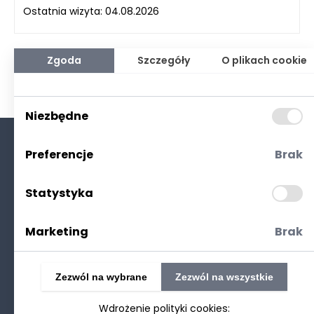
Ostatnia wizyta: 04.08.2026
Zgoda
Szczegóły
O plikach cookie
Niezbędne
Preferencje
Brak
O nas
Kontakt
Statystyka
Polityka prywatności
(RODO. Cookies)
Marketing
Brak
Zezwól na wybrane
Zezwól na wszystkie
Wdrożenie polityki cookies:
©2025 Realizacja
strony www
: Technetium.pl