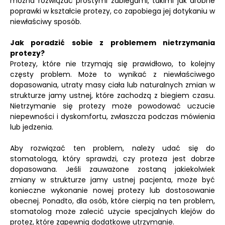
można rozwiązać prostymi zabiegami, takimi jak drobne
poprawki w kształcie protezy, co zapobiega jej dotykaniu w
niewłaściwy sposób.
Jak poradzić sobie z problemem nietrzymania
protezy?
Protezy, które nie trzymają się prawidłowo, to kolejny
częsty problem. Może to wynikać z niewłaściwego
dopasowania, utraty masy ciała lub naturalnych zmian w
strukturze jamy ustnej, które zachodzą z biegiem czasu.
Nietrzymanie się protezy może powodować uczucie
niepewności i dyskomfortu, zwłaszcza podczas mówienia
lub jedzenia.
Aby rozwiązać ten problem, należy udać się do
stomatologa, który sprawdzi, czy proteza jest dobrze
dopasowana. Jeśli zauważone zostaną jakiekolwiek
zmiany w strukturze jamy ustnej pacjenta, może być
konieczne wykonanie nowej protezy lub dostosowanie
obecnej. Ponadto, dla osób, które cierpią na ten problem,
stomatolog może zalecić użycie specjalnych klejów do
protez, które zapewnią dodatkowe utrzymanie.