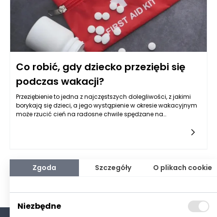
Co robić, gdy dziecko przeziębi się
podczas wakacji?
Przeziębienie to jedna z najczęstszych dolegliwości, z jakimi
borykają się dzieci, a jego wystąpienie w okresie wakacyjnym
może rzucić cień na radosne chwile spędzane na
urlopie. Sytuacja ta, choć nieprzyjemna, jest jednak do
opanowania i wymaga od rodziców odpowiedniego
przygotowania, aby zminimalizować dyskomfort
dziecka. Kluczowym elementem, który pozwala na
zachowanie spokoju w takich okolicznościach, jest
tzw. wakacyjna apteczka. Warto zatem dowiedzieć się, jakie
Zgoda
Szczegóły
O plikach cookie
powinny być jej zawartości oraz jakie kroki podjąć w
przypadku, gdy dziecko zaczyna się źle czuć.
Niezbędne