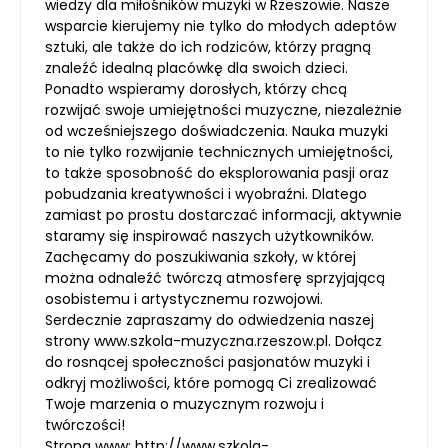
wiedzy dla miłośników muzyki w Rzeszowie. Nasze
wsparcie kierujemy nie tylko do młodych adeptów
sztuki, ale także do ich rodziców, którzy pragną
znaleźć idealną placówkę dla swoich dzieci.
Ponadto wspieramy dorosłych, którzy chcą
rozwijać swoje umiejętności muzyczne, niezależnie
od wcześniejszego doświadczenia. Nauka muzyki
to nie tylko rozwijanie technicznych umiejętności,
to także sposobność do eksplorowania pasji oraz
pobudzania kreatywności i wyobraźni. Dlatego
zamiast po prostu dostarczać informacji, aktywnie
staramy się inspirować naszych użytkowników.
Zachęcamy do poszukiwania szkoły, w której
można odnaleźć twórczą atmosferę sprzyjającą
osobistemu i artystycznemu rozwojowi.
Serdecznie zapraszamy do odwiedzenia naszej
strony www.szkola-muzyczna.rzeszow.pl. Dołącz
do rosnącej społeczności pasjonatów muzyki i
odkryj możliwości, które pomogą Ci zrealizować
Twoje marzenia o muzycznym rozwoju i
twórczości!
Strona www:
http://www.szkola-