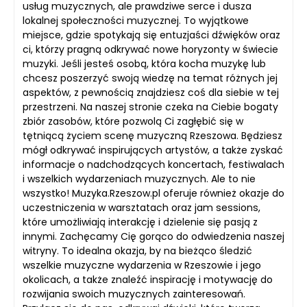
usług muzycznych, ale prawdziwe serce i dusza
lokalnej społeczności muzycznej. To wyjątkowe
miejsce, gdzie spotykają się entuzjaści dźwięków oraz
ci, którzy pragną odkrywać nowe horyzonty w świecie
muzyki. Jeśli jesteś osobą, która kocha muzykę lub
chcesz poszerzyć swoją wiedzę na temat różnych jej
aspektów, z pewnością znajdziesz coś dla siebie w tej
przestrzeni. Na naszej stronie czeka na Ciebie bogaty
zbiór zasobów, które pozwolą Ci zagłębić się w
tętniącą życiem scenę muzyczną Rzeszowa. Będziesz
mógł odkrywać inspirujących artystów, a także zyskać
informacje o nadchodzących koncertach, festiwalach
i wszelkich wydarzeniach muzycznych. Ale to nie
wszystko! Muzyka.Rzeszow.pl oferuje również okazje do
uczestniczenia w warsztatach oraz jam sessions,
które umożliwiają interakcję i dzielenie się pasją z
innymi. Zachęcamy Cię gorąco do odwiedzenia naszej
witryny. To idealna okazja, by na bieżąco śledzić
wszelkie muzyczne wydarzenia w Rzeszowie i jego
okolicach, a także znaleźć inspirację i motywację do
rozwijania swoich muzycznych zainteresowań.