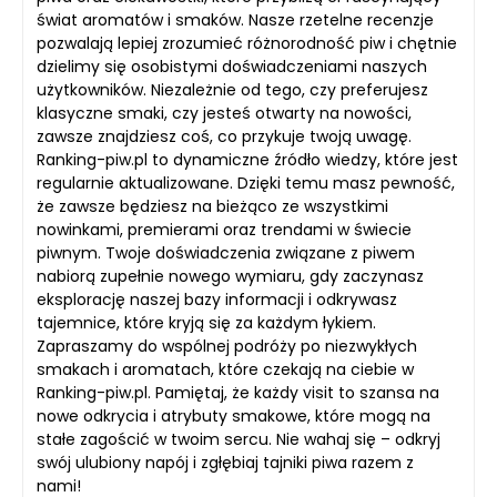
świat aromatów i smaków. Nasze rzetelne recenzje
pozwalają lepiej zrozumieć różnorodność piw i chętnie
dzielimy się osobistymi doświadczeniami naszych
użytkowników. Niezależnie od tego, czy preferujesz
klasyczne smaki, czy jesteś otwarty na nowości,
zawsze znajdziesz coś, co przykuje twoją uwagę.
Ranking-piw.pl to dynamiczne źródło wiedzy, które jest
regularnie aktualizowane. Dzięki temu masz pewność,
że zawsze będziesz na bieżąco ze wszystkimi
nowinkami, premierami oraz trendami w świecie
piwnym. Twoje doświadczenia związane z piwem
nabiorą zupełnie nowego wymiaru, gdy zaczynasz
eksplorację naszej bazy informacji i odkrywasz
tajemnice, które kryją się za każdym łykiem.
Zapraszamy do wspólnej podróży po niezwykłych
smakach i aromatach, które czekają na ciebie w
Ranking-piw.pl. Pamiętaj, że każdy visit to szansa na
nowe odkrycia i atrybuty smakowe, które mogą na
stałe zagościć w twoim sercu. Nie wahaj się – odkryj
swój ulubiony napój i zgłębiaj tajniki piwa razem z
nami!