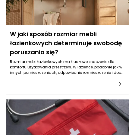
W jaki sposób rozmiar mebli
łazienkowych determinuje swobodę
poruszania się?
Rozmiar mebli łazienkowych ma kluczowe znaczenie dla
komfortu użytkowania przestrzeni. W łazience, podobnie jak w
innych pomieszczeniach, odpowiednie rozmieszczenie i dobór
mebli mogą decydować o tym, jak łatwo i swobodnie można
się poruszać. W szczególności w mniejszych łazienkach, gdzie
każdy centymetr kwadratowy ma znaczenie, meble muszą
być tak zorganizowane, aby nie ograniczały ruchu, ale także
aby spełniały swoje funkcje. Użytkownik powinien mieć
możliwość swobodnego dostępu do wszystkich elementów
wyposażenia i akcesoriów, co przekłada się na codzienne
korzystanie z łazienki.