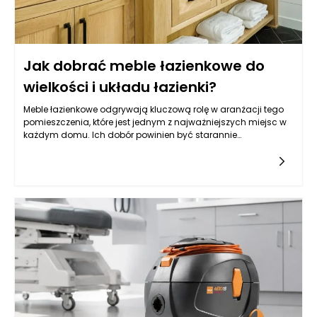
Jak dobrać meble łazienkowe do
wielkości i układu łazienki?
Meble łazienkowe odgrywają kluczową rolę w aranżacji tego
pomieszczenia, które jest jednym z najważniejszych miejsc w
każdym domu. Ich dobór powinien być starannie
przemyślany, ponieważ wpływa nie tylko na estetykę, ale
przede wszystkim na to, jak łatwo utrzymać porządek i jak
wygodnie korzysta się z łazienki każdego dnia. Zanim
zdecydujemy się na konkretny styl czy kolor, warto najpierw
„rozrysować” funkcje: gdzie odkładamy kosmetyki, gdzie
trzymamy ręczniki, czy potrzebujemy miejsca na zapas
środków czystości i czy łazienka ma być bardziej
minimalistyczna, czy raczej rodzinna i pojemna. To pierwsze
pytanie, które warto zadać, dotyczy rozmiaru łazienki, ale
równie ważne jest to, jak poruszamy się po wnętrzu i które strefy
muszą pozostać wolne. Im mniejsze pomieszczenie, tym
większą uwagę należy zwrócić na to, by meble łazienkowe
maksymalizowały dostępną przestrzeń, a jednocześnie nie
tworzyły wrażenia ciasnoty. W praktyce najlepiej sprawdzają