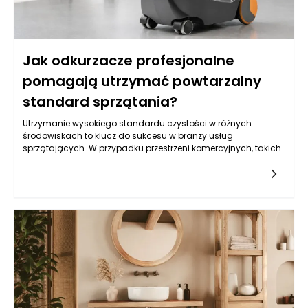
się rozwiązania lekkie wizualnie, z przemyślanym układem
szuflad i półek, które „zbierają” drobiazgi z blatu i chowają je w
zabudowie. Dzięki temu nawet niewielka łazienka może
wyglądać schludnie, a meble łazienkowe stają się elementem,
Jak odkurzacze profesjonalne
który porządkuje całe wnętrze, zamiast je obciążać.
pomagają utrzymać powtarzalny
standard sprzątania?
Utrzymanie wysokiego standardu czystości w różnych
środowiskach to klucz do sukcesu w branży usług
sprzątających. W przypadku przestrzeni komercyjnych, takich
jak biura, hotele czy