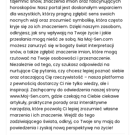
tajemnic snów, znaczenia imion oraz fascynujących
horoskopów. Nasz portal jest doskonałym wsparciem
dla wszystkich, którzy pragną zgłębić sens swoich
nocnych wizji oraz zrozumieć symbolikę, która często
kryje się za ich znaczeniem. Dzięki naszym zasobom,
odkryjesz, jak sny wpływają na Twoje życie i jakie
przesłania mogą nieść ze sobą. Na Moj-Sen.com
możesz zanurzyć się w bogaty świat interpretacji
snów, a także zgłębić znaczenie imion, które mogą
rzutować na Twoje osobowości i przeznaczenie.
Niezależnie od tego, czy szukasz odpowiedzi na
nurtujące Cię pytania, czy chcesz lepiej poznać siebie
oraz otaczającą Cię rzeczywistość – nasza platforma
z pewnością dostarczy Ci nie tylko wiedzy, ale i
inspiracji. Zachęcamy do odwiedzenia naszej strony
www.Moj-Sen.com, gdzie czekają na Ciebie ciekawe
artykuły, praktyczne porady oraz interaktywne
narzędzia, które pozwolą Ci lepiej zrozumieć własne
marzenia i ich znaczenie. Wejdź do tego
zadziwiającego świata, odkryj, co Twoje sny mają do
powiedzenia i zyskaj nową perspektywę na życie!