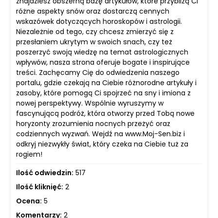
znajdziesz obszerną bazę artykułów, które przybliżą Ci
różne aspekty snów oraz dostarczą cennych
wskazówek dotyczących horoskopów i astrologii.
Niezależnie od tego, czy chcesz zmierzyć się z
przesłaniem ukrytym w swoich snach, czy też
poszerzyć swoją wiedzę na temat astrologicznych
wpływów, nasza strona oferuje bogate i inspirujące
treści. Zachęcamy Cię do odwiedzenia naszego
portalu, gdzie czekają na Ciebie różnorodne artykuły i
zasoby, które pomogą Ci spojrzeć na sny i imiona z
nowej perspektywy. Wspólnie wyruszymy w
fascynującą podróż, która otworzy przed Tobą nowe
horyzonty zrozumienia nocnych przeżyć oraz
codziennych wyzwań. Wejdź na www.Moj-Sen.biz i
odkryj niezwykły świat, który czeka na Ciebie tuż za
rogiem!
Ilość odwiedzin:
517
Ilość kliknięć:
2
Ocena:
5
Komentarzy:
2