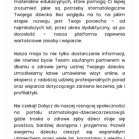
materiałów edukacyjnych, które pomogą Ci lepiej
zrozumieć jakie są potrzeby stomatologiczne
Twojego dziecka. Bez względu na to, na jakim
etapie rozwoju jest Twoja pociecha – od
najmłodszych lat, przez okres dydaktyczny, aż po
dorosłość – nasza platforma zapewnia
wartościowe zasoby i wsparcie.
Nasza misja to nie tylko dostarczanie informacji,
ale również bycie Twoim zaufanym partnerem w
dbaniu o zdrowie jamy ustnej Twojego dziecka.
Umożliwiamy łatwe umawianie wizyt online, a
eksperci z radością udzielą profesjonalnych porad
oraz wsparcia dotyczącego zarówno leczenia, jak i
profilaktyki.
Nie czekaj! Dołącz do naszej rosnącej społeczności
na portalu stomatologia-dziecieca.rzeszow.pl,
gdzie troska o zdrowe zęby dzieci staje się
prostsza, bardziej dostępna i przyjemna. Pozwól
swojemu dziecku cieszyć się wspaniałym
uśmiechem przez wiele lat, korzystając z wiedzy i