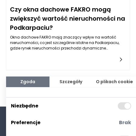
Czy okna dachowe FAKRO mogą
zwiększyć wartość nieruchomości na
Podkarpaciu?
Okna dachowe FAKRO mają znaczący wpływ na wartość
nieruchomości, co jest szczególnie istotne na Podkarpaciu,
gdzie rynek nieruchomości przechodzi dynamiczne
zmiany. W regionach górskich, jak również na terenach
wiejskich, wielkość i rodzaj okien ma ogromne znaczenie dla
estetyki budowli, a także efektywności energetycznej. Otwarte
przestrzenie z dostępem naturalnego światła są coraz
bardziej poszukiwane przez potencjalnych nabywców. Dzięki
zastosowaniu okien dachowych FAKRO, możliwe jest
Zgoda
Szczegóły
O plikach cookie
uzyskanie większej ilości przestrzeni użytkowej, co pozytywnie
wpływa na postrzeganą jakość i atrakcyjność oferty
nieruchomości.
Niezbędne
Preferencje
Brak
O nas
Kontakt