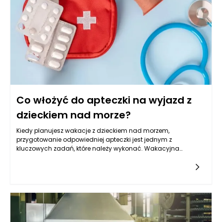
Co włożyć do apteczki na wyjazd z
dzieckiem nad morze?
Kiedy planujesz wakacje z dzieckiem nad morzem,
przygotowanie odpowiedniej apteczki jest jednym z
kluczowych zadań, które należy wykonać. Wakacyjna
apteczka powinna być dostosowana do specyfiki miejsca, w
którym spędzicie czas, a także do potrzeb Waszego
dziecka. Ważne jest, aby była ona dobrze wyposażona, aby
móc odpowiednio zareagować na ewentualne urazy,
dolegliwości czy problemy zdrowotne. W pierwszej kolejności
warto pomyśleć o podstawowych środkach, które mogą
okazać się niezbędne w przypadku różnych dolegliwości.