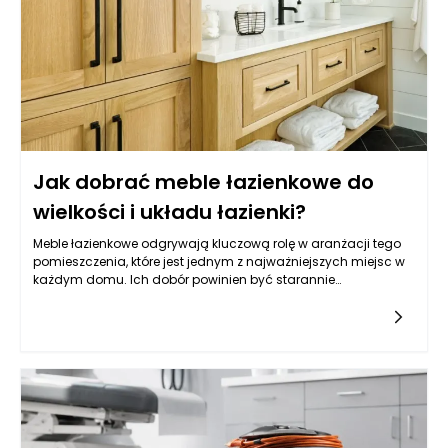
Jak dobrać meble łazienkowe do
wielkości i układu łazienki?
Meble łazienkowe odgrywają kluczową rolę w aranżacji tego
pomieszczenia, które jest jednym z najważniejszych miejsc w
każdym domu. Ich dobór powinien być starannie
przemyślany, ponieważ wpływa nie tylko na estetykę, ale
przede wszystkim na to, jak łatwo utrzymać porządek i jak
wygodnie korzysta się z łazienki każdego dnia. Zanim
zdecydujemy się na konkretny styl czy kolor, warto najpierw
„rozrysować” funkcje: gdzie odkładamy kosmetyki, gdzie
trzymamy ręczniki, czy potrzebujemy miejsca na zapas
środków czystości i czy łazienka ma być bardziej
minimalistyczna, czy raczej rodzinna i pojemna. To pierwsze
pytanie, które warto zadać, dotyczy rozmiaru łazienki, ale