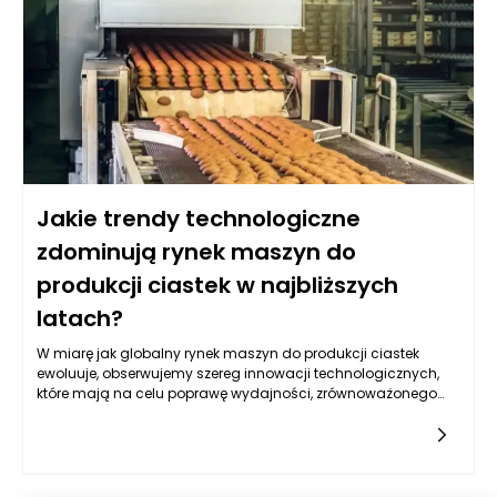
Jakie trendy technologiczne
zdominują rynek maszyn do
produkcji ciastek w najbliższych
latach?
W miarę jak globalny rynek maszyn do produkcji ciastek
ewoluuje, obserwujemy szereg innowacji technologicznych,
które mają na celu poprawę wydajności, zrównoważonego
rozwoju i automatyzacji. Od cyfryzacji po zrównoważone
materiały – te zmiany będą miały znaczący wpływ na
sposób, w jaki produkowane są ciastka w nadchodzących
latach. Wiele z tych trendów wynika z rosnącej konkurencji w
branży spożywczej, a także z rosnącej świadomości