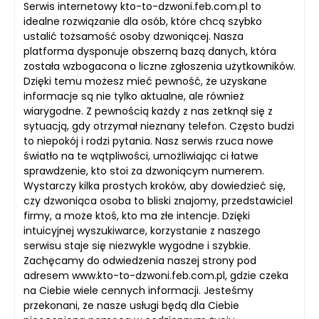
Serwis internetowy kto-to-dzwoni.feb.com.pl to
idealne rozwiązanie dla osób, które chcą szybko
ustalić tożsamość osoby dzwoniącej. Nasza
platforma dysponuje obszerną bazą danych, która
została wzbogacona o liczne zgłoszenia użytkowników.
Dzięki temu możesz mieć pewność, że uzyskane
informacje są nie tylko aktualne, ale również
wiarygodne. Z pewnością każdy z nas zetknął się z
sytuacją, gdy otrzymał nieznany telefon. Często budzi
to niepokój i rodzi pytania. Nasz serwis rzuca nowe
światło na te wątpliwości, umożliwiając ci łatwe
sprawdzenie, kto stoi za dzwoniącym numerem.
Wystarczy kilka prostych kroków, aby dowiedzieć się,
czy dzwoniąca osoba to bliski znajomy, przedstawiciel
firmy, a może ktoś, kto ma złe intencje. Dzięki
intuicyjnej wyszukiwarce, korzystanie z naszego
serwisu staje się niezwykle wygodne i szybkie.
Zachęcamy do odwiedzenia naszej strony pod
adresem www.kto-to-dzwoni.feb.com.pl, gdzie czeka
na Ciebie wiele cennych informacji. Jesteśmy
przekonani, że nasze usługi będą dla Ciebie