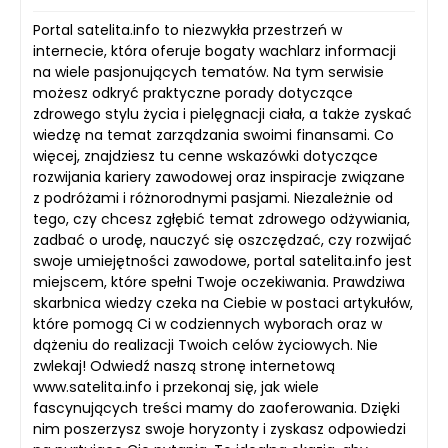
Portal satelita.info to niezwykła przestrzeń w
internecie, która oferuje bogaty wachlarz informacji
na wiele pasjonujących tematów. Na tym serwisie
możesz odkryć praktyczne porady dotyczące
zdrowego stylu życia i pielęgnacji ciała, a także zyskać
wiedzę na temat zarządzania swoimi finansami. Co
więcej, znajdziesz tu cenne wskazówki dotyczące
rozwijania kariery zawodowej oraz inspiracje związane
z podróżami i różnorodnymi pasjami. Niezależnie od
tego, czy chcesz zgłębić temat zdrowego odżywiania,
zadbać o urodę, nauczyć się oszczędzać, czy rozwijać
swoje umiejętności zawodowe, portal satelita.info jest
miejscem, które spełni Twoje oczekiwania. Prawdziwa
skarbnica wiedzy czeka na Ciebie w postaci artykułów,
które pomogą Ci w codziennych wyborach oraz w
dążeniu do realizacji Twoich celów życiowych. Nie
zwlekaj! Odwiedź naszą stronę internetową
www.satelita.info i przekonaj się, jak wiele
fascynujących treści mamy do zaoferowania. Dzięki
nim poszerzysz swoje horyzonty i zyskasz odpowiedzi