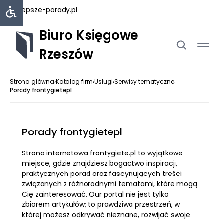
najlepsze-porady.pl
Biuro Księgowe
Rzeszów
Strona główna
›
Katalog firm
›
Usługi
›
Serwisy tematyczne
›
Porady frontygietepl
Porady frontygietepl
Strona internetowa frontygiete.pl to wyjątkowe
miejsce, gdzie znajdziesz bogactwo inspiracji,
praktycznych porad oraz fascynujących treści
związanych z różnorodnymi tematami, które mogą
Cię zainteresować. Our portal nie jest tylko
zbiorem artykułów; to prawdziwa przestrzeń, w
której możesz odkrywać nieznane, rozwijać swoje