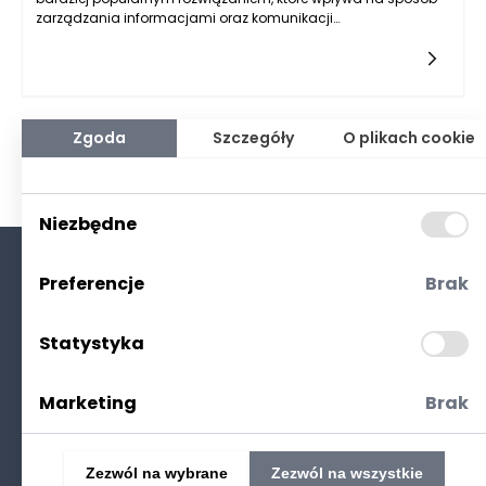
zarządzania informacjami oraz komunikacji
wewnętrznej. Intranet to zamknięta sieć komputerowa, która
umożliwia użytkownikom na efektywne dzielenie się danymi,
współpracę i dostęp do zasobów w obrębie danej instytucji. W
przypadku instytucji edukacyjnych, wdrożenie intranetu może
mieć wiele zastosowań, zarówno dla nauczycieli, studentów,
jak i administracji. Główne obszary, w których intranet ma
Zgoda
Szczegóły
O plikach cookie
swoje zastosowanie, obejmują zarządzanie informacjami,
komunikację, procesy edukacyjne oraz wsparcie dla
nauczycieli i uczniów. Dzięki swojemu charakterowi, intranet
może usprawnić przepływ informacji oraz zredukować czas
Niezbędne
potrzebny na dostęp do różnorodnych materiałów
edukacyjnych i administracyjnych.
Preferencje
Brak
O nas
Kontakt
Statystyka
Polityka prywatności
(RODO. Cookies)
Marketing
Brak
Zezwól na wybrane
Zezwól na wszystkie