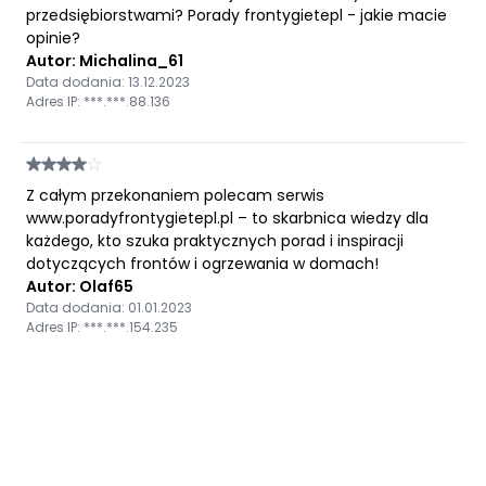
przedsiębiorstwami? Porady frontygietepl - jakie macie
opinie?
Autor: Michalina_61
Data dodania: 13.12.2023
Adres IP: ***.***.88.136
Z całym przekonaniem polecam serwis
www.poradyfrontygietepl.pl – to skarbnica wiedzy dla
każdego, kto szuka praktycznych porad i inspiracji
dotyczących frontów i ogrzewania w domach!
Autor: Olaf65
Data dodania: 01.01.2023
Adres IP: ***.***.154.235