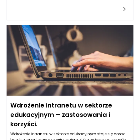
do poważniejszych problemów zdrowotnych w jamie ustnej,
takich jak próchnica czy choroby przyzębia. Kluczem do
skutecznej ochrony przed gromadzeniem się osadu z
mineralnych złogów jest odpowiednia higiena jamy ustnej
oraz systematyczna konserwacja aparatu. Istnieją liczne
strategie, które mogą pomóc w minimalizowaniu ryzyka
pojawienia się kamienia nazębnego, a jedną z nich jest
stosowanie specjalnych płynów do czyszczenia ruchomych
aparatów ortodontycznych.
Wdrożenie intranetu w sektorze
edukacyjnym – zastosowania i
korzyści.
Wdrożenie intranetu w sektorze edukacyjnym staje się coraz
bardziej popularnym rozwiązaniem, które wpływa na sposób