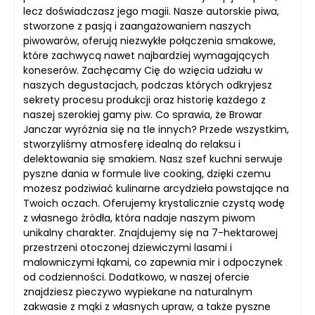
lecz doświadczasz jego magii. Nasze autorskie piwa,
stworzone z pasją i zaangażowaniem naszych
piwowarów, oferują niezwykłe połączenia smakowe,
które zachwycą nawet najbardziej wymagających
koneserów. Zachęcamy Cię do wzięcia udziału w
naszych degustacjach, podczas których odkryjesz
sekrety procesu produkcji oraz historię każdego z
naszej szerokiej gamy piw. Co sprawia, że Browar
Janczar wyróżnia się na tle innych? Przede wszystkim,
stworzyliśmy atmosferę idealną do relaksu i
delektowania się smakiem. Nasz szef kuchni serwuje
pyszne dania w formule live cooking, dzięki czemu
możesz podziwiać kulinarne arcydzieła powstające na
Twoich oczach. Oferujemy krystalicznie czystą wodę
z własnego źródła, która nadaje naszym piwom
unikalny charakter. Znajdujemy się na 7-hektarowej
przestrzeni otoczonej dziewiczymi lasami i
malowniczymi łąkami, co zapewnia mir i odpoczynek
od codzienności. Dodatkowo, w naszej ofercie
znajdziesz pieczywo wypiekane na naturalnym
zakwasie z mąki z własnych upraw, a także pyszne