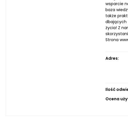
wsparcie n
baza wiedz
także prak
dbających 
życia! Z n
skorzystan
Strona ww
Adres:
Ilość odwi
Ocena uży