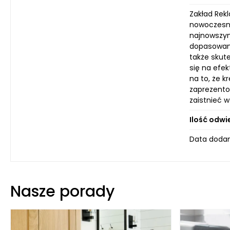
Zakład Rek
nowoczesnyc
najnowszym
dopasowany
także skut
się na efe
na to, że 
zaprezento
zaistnieć w 
Ilość odwi
Data dodan
Nasze porady