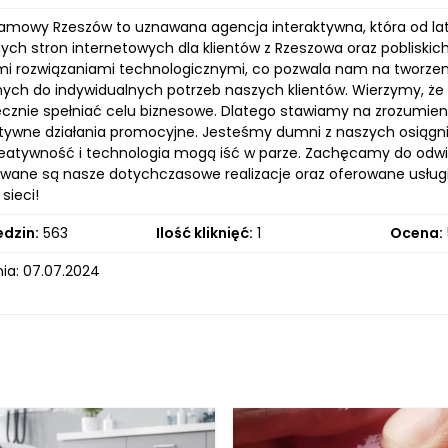
lamowy Rzeszów to uznawana agencja interaktywna, która od la
h stron internetowych dla klientów z Rzeszowa oraz pobliskich 
i rozwiązaniami technologicznymi, co pozwala nam na tworzeni
ch do indywidualnych potrzeb naszych klientów. Wierzymy, że k
ecznie spełniać celu biznesowe. Dlatego stawiamy na zrozumienie
ktywne działania promocyjne. Jesteśmy dumni z naszych osiągni
kreatywność i technologia mogą iść w parze. Zachęcamy do odwie
wane są nasze dotychczasowe realizacje oraz oferowane usług
sieci!
edzin:
563
Ilość kliknięć:
1
Ocena:
ia: 07.07.2024