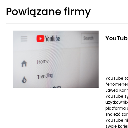
Powiązane firmy
YouTub
YouTube to 
fenomenem k
Jawed Karim
YouTube zys
użytkownikó
platforma 
znaleźć za
YouTube ni
swoje kari