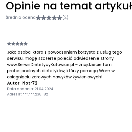
Opinie na temat artyku
Średnia ocena
(2)
Jako osoba, która z powodzeniem korzysta z usług tego
serwisu, mogę szczerze polecić odwiedzenie strony
www.SerwisDietetycyKatowice.pl – znajdziecie tam
profesjonalnych dietetyków, którzy pomogą Wam w
osiągnięciu zdrowych nawyków żywieniowych!
Autor: Piotr72
Data dodania: 21.04.2024
Adres IP: ***.***.238.182