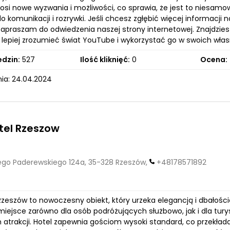
nosi nowe wyzwania i możliwości, co sprawia, że jest to niesam
o komunikacji i rozrywki. Jeśli chcesz zgłębić więcej informacji 
 zapraszam do odwiedzenia naszej strony internetowej. Znajdzie
lepiej zrozumieć świat YouTube i wykorzystać go w swoich włas
edzin:
527
Ilość kliknięć:
0
Ocena:
ia: 24.04.2024
tel Rzeszow
go Paderewskiego 124a, 35-328 Rzeszów,
+48178571892
Rzeszów to nowoczesny obiekt, który urzeka elegancją i dbałości
 miejsce zarówno dla osób podróżujących służbowo, jak i dla tu
 atrakcji. Hotel zapewnia gościom wysoki standard, co przekłada 