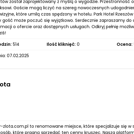
ów został zaprojektowany z myślą o wygodzie. Przestronność o
laksowi. Goście mogą liczyć na szereg nowoczesnych udogodnień
wizyjne, które umilą czas spędzony w hotelu. Park Hotel Rzeszów 
dy gość może poczuć się wyjątkowo. Serdecznie zapraszamy do od
rmacji o ofercie oraz dostępnych usługach. Odkryj pełnię możliwo
ziś!
edzin:
514
Ilość kliknięć:
0
Ocena:
ia: 07.02.2025
łota
-zlota.com.pl to renomowane miejsce, które specjalizuje się w sk
osób, które pragną sprzedać ten cenny kruszec. Nasza platforma