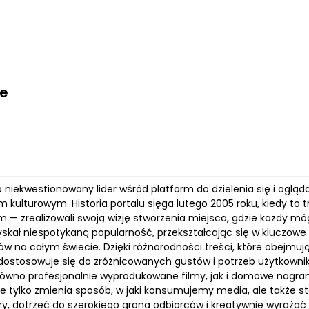
e
niekwestionowany lider wśród platform do dzielenia się i ogląd
ulturowym. Historia portalu sięga lutego 2005 roku, kiedy to tr
 — zrealizowali swoją wizję stworzenia miejsca, gdzie każdy mó
kał niespotykaną popularność, przekształcając się w kluczowe źró
w na całym świecie. Dzięki różnorodności treści, które obejmują
dostosowuje się do zróżnicowanych gustów i potrzeb użytkowni
równo profesjonalnie wyprodukowane filmy, jak i domowe nagran
e tylko zmienia sposób, w jaki konsumujemy media, ale także s
ery, dotrzeć do szerokiego grona odbiorców i kreatywnie wyrażać