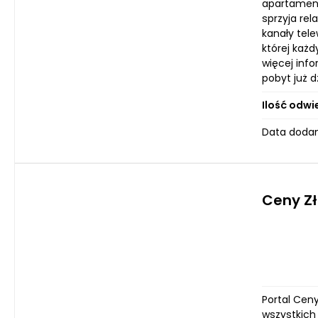
apartament
sprzyja re
kanały tele
której każ
więcej info
pobyt już d
Ilość odwi
Data dodan
Ceny Z
Portal Ceny
wszystkich 