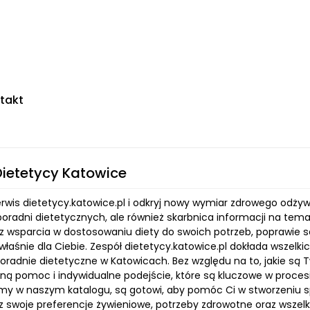
takt
Dietetycy Katowice
rwis dietetycy.katowice.pl i odkryj nowy wymiar zdrowego odżywi
oradni dietetycznych, ale również skarbnica informacji na temat
z wsparcia w dostosowaniu diety do swoich potrzeb, poprawie s
łaśnie dla Ciebie. Zespół dietetycy.katowice.pl dokłada wszelk
poradnie dietetyczne w Katowicach. Bez względu na to, jakie są 
lną pomoc i indywidualne podejście, które są kluczowe w proces
my w naszym katalogu, są gotowi, aby pomóc Ci w stworzeniu s
z swoje preferencje żywieniowe, potrzeby zdrowotne oraz wszel