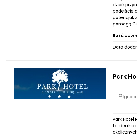
dzień przy
podejście d
potencjał,
pomogą Ci 
Ilość odwi
Data dodan
Park Ho
Ignace
Park Hotel 
to idealne
okolicznych