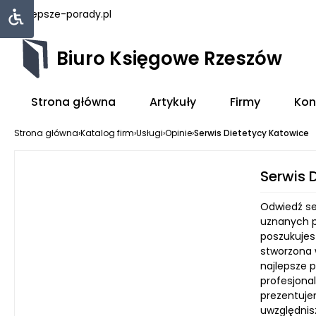
najlepsze-porady.pl
Biuro Księgowe Rzeszów
Strona główna
Artykuły
Firmy
Kon
Strona główna
›
Katalog firm
›
Usługi
›
Opinie
›
Serwis Dietetycy Katowice
Serwis 
Odwiedź se
uznanych p
poszukujes
stworzona w
najlepsze 
profesjona
prezentuje
uwzględnis