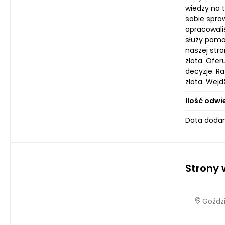
wiedzy na 
sobie spra
opracowali
służy pomo
naszej stro
złota. Ofer
decyzje. R
złota. Wejd
Ilość odwi
Data dodan
Strony
Goździ