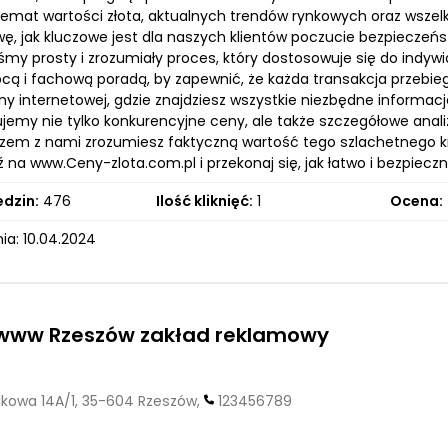
temat wartości złota, aktualnych trendów rynkowych oraz wsze
wę, jak kluczowe jest dla naszych klientów poczucie bezpieczeńs
śmy prosty i zrozumiały proces, który dostosowuje się do indyw
cą i fachową poradą, by zapewnić, że każda transakcja przebi
ny internetowej, gdzie znajdziesz wszystkie niezbędne informacj
ujemy nie tylko konkurencyjne ceny, ale także szczegółowe anal
azem z nami zrozumiesz faktyczną wartość tego szlachetnego k
ź na www.Ceny-zlota.com.pl i przekonaj się, jak łatwo i bezpiec
edzin:
476
Ilość kliknięć:
1
Ocena:
ia: 10.04.2024
 www Rzeszów zakład reklamowy
kowa 14A/1, 35-604 Rzeszów,
123456789