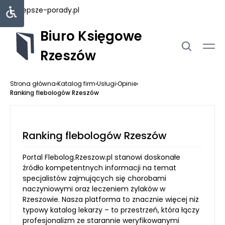
najlepsze-porady.pl
Biuro Księgowe
Rzeszów
Strona główna
›
Katalog firm
›
Usługi
›
Opinie
›
Ranking flebologów Rzeszów
Ranking flebologów Rzeszów
Portal Flebolog.Rzeszow.pl stanowi doskonałe
źródło kompetentnych informacji na temat
specjalistów zajmujących się chorobami
naczyniowymi oraz leczeniem żylaków w
Rzeszowie. Nasza platforma to znacznie więcej niż
typowy katalog lekarzy – to przestrzeń, która łączy
profesjonalizm ze starannie weryfikowanymi