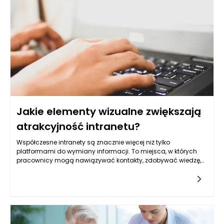
Jakie elementy wizualne zwiększają
atrakcyjność intranetu?
Współczesne intranety są znacznie więcej niż tylko
platformami do wymiany informacji. To miejsca, w których
pracownicy mogą nawiązywać kontakty, zdobywać wiedzę,
uczestniczyć w projektach oraz włączać się w życie firmy. W
obliczu rosnącej konkurencji oraz zmieniających się
oczekiwań użytkowników, kluczowym elementem
przyciągającym pracowników do korzystania z intranetu jest
jego atrakcyjność wizualna. Dlatego zastanowimy się, jakie
elementy wizualne zwiększają atrakcyjność intranetu,
skupiając się na różnych aspektach estetycznych,