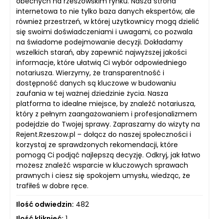
obecnych na rzeszowskim rynku. Nasza strona
internetowa to nie tylko baza danych ekspertów, ale
również przestrzeń, w której użytkownicy mogą dzielić
się swoimi doświadczeniami i uwagami, co pozwala
na świadome podejmowanie decyzji. Dokładamy
wszelkich starań, aby zapewnić najwyższej jakości
informacje, które ułatwią Ci wybór odpowiedniego
notariusza. Wierzymy, że transparentność i
dostępność danych są kluczowe w budowaniu
zaufania w tej ważnej dziedzinie życia. Nasza
platforma to idealne miejsce, by znaleźć notariusza,
który z pełnym zaangażowaniem i profesjonalizmem
podejdzie do Twojej sprawy. Zapraszamy do wizyty na
Rejent.Rzeszow.pl – dołącz do naszej społeczności i
korzystaj ze sprawdzonych rekomendacji, które
pomogą Ci podjąć najlepszą decyzję. Odkryj, jak łatwo
możesz znaleźć wsparcie w kluczowych sprawach
prawnych i ciesz się spokojem umysłu, wiedząc, że
trafiłeś w dobre ręce.
Ilość odwiedzin:
482
Ilość kliknięć:
1