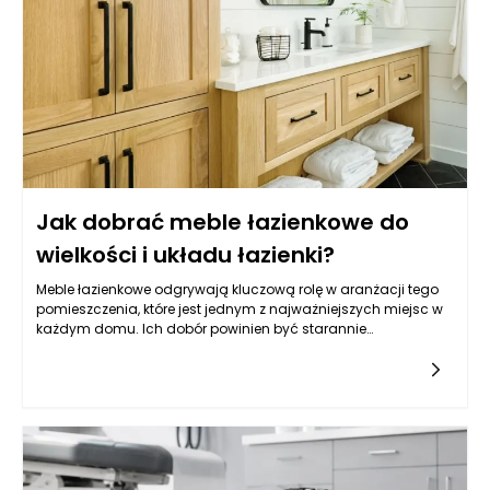
Jak dobrać meble łazienkowe do
wielkości i układu łazienki?
Meble łazienkowe odgrywają kluczową rolę w aranżacji tego
pomieszczenia, które jest jednym z najważniejszych miejsc w
każdym domu. Ich dobór powinien być starannie
przemyślany, ponieważ wpływa nie tylko na estetykę, ale
przede wszystkim na to, jak łatwo utrzymać porządek i jak
wygodnie korzysta się z łazienki każdego dnia. Zanim
zdecydujemy się na konkretny styl czy kolor, warto najpierw
„rozrysować” funkcje: gdzie odkładamy kosmetyki, gdzie
trzymamy ręczniki, czy potrzebujemy miejsca na zapas
środków czystości i czy łazienka ma być bardziej
minimalistyczna, czy raczej rodzinna i pojemna. To pierwsze