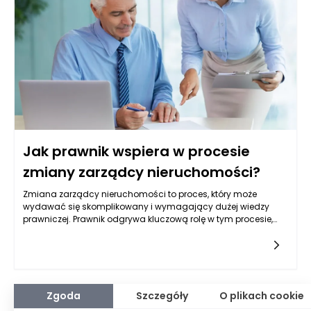
funkcjonalnych i interaktywnych.
Jak prawnik wspiera w procesie
zmiany zarządcy nieruchomości?
Zmiana zarządcy nieruchomości to proces, który może
wydawać się skomplikowany i wymagający dużej wiedzy
prawniczej. Prawnik odgrywa kluczową rolę w tym procesie,
wspierając nie tylko formalności, ale także zarządzanie
nieruchomościami w zgodzie z obowiązującymi
przepisami. Dokładna analiza umowy z obecnym zarządcą
jest jednym z pierwszych kroków, w którym prawnik może
pomóc właścicielom nieruchomości. Sprawdzenie wszystkich
warunków umowy, zrozumienie terminu wypowiedzenia oraz
Zgoda
Szczegóły
O plikach cookie
ewentualnych kar umownych to niezbędne działania,