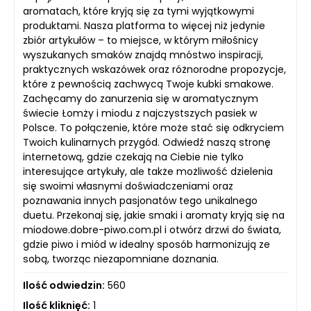
aromatach, które kryją się za tymi wyjątkowymi
produktami. Nasza platforma to więcej niż jedynie
zbiór artykułów – to miejsce, w którym miłośnicy
wyszukanych smaków znajdą mnóstwo inspiracji,
praktycznych wskazówek oraz różnorodne propozycje,
które z pewnością zachwycą Twoje kubki smakowe.
Zachęcamy do zanurzenia się w aromatycznym
świecie Łomży i miodu z najczystszych pasiek w
Polsce. To połączenie, które może stać się odkryciem
Twoich kulinarnych przygód. Odwiedź naszą stronę
internetową, gdzie czekają na Ciebie nie tylko
interesujące artykuły, ale także możliwość dzielenia
się swoimi własnymi doświadczeniami oraz
poznawania innych pasjonatów tego unikalnego
duetu. Przekonaj się, jakie smaki i aromaty kryją się na
miodowe.dobre-piwo.com.pl i otwórz drzwi do świata,
gdzie piwo i miód w idealny sposób harmonizują ze
sobą, tworząc niezapomniane doznania.
Ilość odwiedzin:
560
Ilość kliknięć:
1