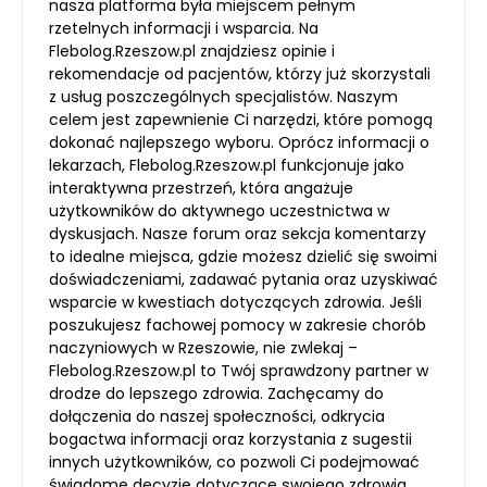
nasza platforma była miejscem pełnym
rzetelnych informacji i wsparcia. Na
Flebolog.Rzeszow.pl znajdziesz opinie i
rekomendacje od pacjentów, którzy już skorzystali
z usług poszczególnych specjalistów. Naszym
celem jest zapewnienie Ci narzędzi, które pomogą
dokonać najlepszego wyboru. Oprócz informacji o
lekarzach, Flebolog.Rzeszow.pl funkcjonuje jako
interaktywna przestrzeń, która angażuje
użytkowników do aktywnego uczestnictwa w
dyskusjach. Nasze forum oraz sekcja komentarzy
to idealne miejsca, gdzie możesz dzielić się swoimi
doświadczeniami, zadawać pytania oraz uzyskiwać
wsparcie w kwestiach dotyczących zdrowia. Jeśli
poszukujesz fachowej pomocy w zakresie chorób
naczyniowych w Rzeszowie, nie zwlekaj –
Flebolog.Rzeszow.pl to Twój sprawdzony partner w
drodze do lepszego zdrowia. Zachęcamy do
dołączenia do naszej społeczności, odkrycia
bogactwa informacji oraz korzystania z sugestii
innych użytkowników, co pozwoli Ci podejmować
świadome decyzje dotyczące swojego zdrowia.