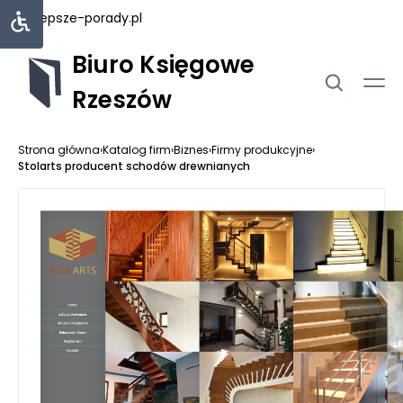
najlepsze-porady.pl
Biuro Księgowe
Rzeszów
Strona główna
›
Katalog firm
›
Biznes
›
Firmy produkcyjne
›
Stolarts producent schodów drewnianych