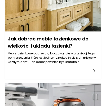
Jak dobrać meble łazienkowe do
wielkości i układu łazienki?
Meble łazienkowe odgrywają kluczową rolę w aranżacji tego
pomieszczenia, które jest jednym z najważniejszych miejsc w
każdym domu. Ich dobór powinien być starannie
przemyślany, ponieważ wpływa nie tylko na estetykę, ale
przede wszystkim na to, jak łatwo utrzymać porządek i jak
wygodnie korzysta się z łazienki każdego dnia. Zanim
zdecydujemy się na konkretny styl czy kolor, warto najpierw
„rozrysować” funkcje: gdzie odkładamy kosmetyki, gdzie
trzymamy ręczniki, czy potrzebujemy miejsca na zapas
środków czystości i czy łazienka ma być bardziej
minimalistyczna, czy raczej rodzinna i pojemna. To pierwsze
pytanie, które warto zadać, dotyczy rozmiaru łazienki, ale
równie ważne jest to, jak poruszamy się po wnętrzu i które strefy