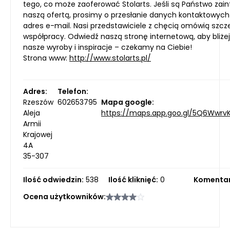
tego, co może zaoferować Stolarts. Jeśli są Państwo zai
naszą ofertą, prosimy o przesłanie danych kontaktowych
adres e-mail. Nasi przedstawiciele z chęcią omówią szcz
współpracy. Odwiedź naszą stronę internetową, aby bliże
nasze wyroby i inspiracje – czekamy na Ciebie!
Strona www:
http://www.stolarts.pl/
Adres:
Telefon:
Rzeszów
602653795
Mapa google:
Aleja
https://maps.app.goo.gl/5Q6Wwr
Armii
Krajowej
4A
35-307
Ilość odwiedzin:
538
Ilość kliknięć:
0
Komentar
Ocena użytkowników: