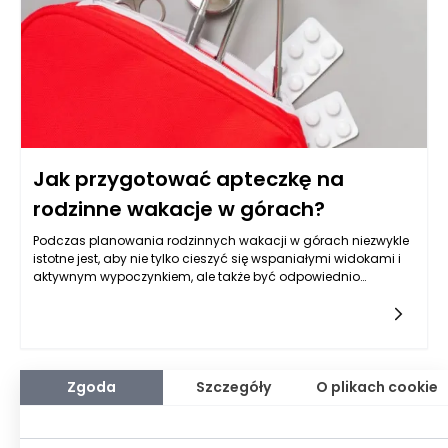
Jak przygotować apteczkę na
rodzinne wakacje w górach?
Podczas planowania rodzinnych wakacji w górach niezwykle
istotne jest, aby nie tylko cieszyć się wspaniałymi widokami i
aktywnym wypoczynkiem, ale także być odpowiednio
przygotowanym na wszelkie niespodzianki, które mogą się
zdarzyć. Wakacyjna apteczka to element, który zdecydowanie
warto skonfigurować z wyprzedzeniem, aby zminimalizować
ryzyko wystąpienia różnych problemów
zdrowotnych. Pamiętajmy, że w górach, gdzie dostęp do
pomocy medycznej może być ograniczony, dobrze
Zgoda
Szczegóły
O plikach cookie
skompletowana apteczka może uratować nie tylko komfort
naszego wypoczynku, ale również zdrowie członków rodziny.