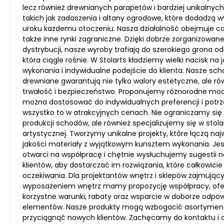
lecz również drewnianych parapetów i bardziej unikalnych
takich jak zadaszenia i altany ogrodowe, które dodadzą 
uroku każdemu otoczeniu. Nasza działalność obejmuje cał
także inne rynki zagraniczne. Dzięki dobrze zorganizowanej
dystrybucji, nasze wyroby trafiają do szerokiego grona o
która ciągle rośnie. W Stolarts kładziemy wielki nacisk na 
wykonania i indywidualne podejście do klienta. Nasze sc
drewniane gwarantują nie tylko walory estetyczne, ale ró
trwałość i bezpieczeństwo. Proponujemy różnorodne mode
można dostosować do indywidualnych preferencji i potrz
wszystko to w atrakcyjnych cenach. Nie ograniczamy się 
produkcji schodów, ale również specjalizujemy się w stol
artystycznej. Tworzymy unikalne projekty, które łączą naj
jakości materiały z wyjątkowym kunsztem wykonania. J
otwarci na współpracę i chętnie wysłuchujemy sugestii 
klientów, aby dostarczać im rozwiązania, które całkowicie 
oczekiwania. Dla projektantów wnętrz i sklepów zajmujący
wyposażeniem wnętrz mamy propozycję współpracy, ofe
korzystne warunki, rabaty oraz wsparcie w doborze odpo
elementów. Nasze produkty mogą wzbogacić asortyment
przyciągnąć nowych klientów. Zachęcamy do kontaktu i 