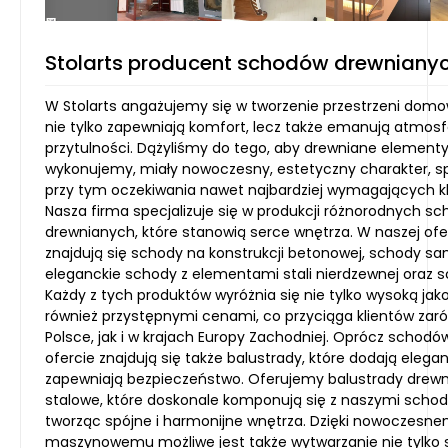
Stolarts producent schodów drewniany
W Stolarts angażujemy się w tworzenie przestrzeni domo
nie tylko zapewniają komfort, lecz także emanują atmosfe
przytulności. Dążyliśmy do tego, aby drewniane elementy
wykonujemy, miały nowoczesny, estetyczny charakter, sp
przy tym oczekiwania nawet najbardziej wymagających kl
Nasza firma specjalizuje się w produkcji różnorodnych s
drewnianych, które stanowią serce wnętrza. W naszej ofe
znajdują się schody na konstrukcji betonowej, schody s
eleganckie schody z elementami stali nierdzewnej oraz s
Każdy z tych produktów wyróżnia się nie tylko wysoką jako
również przystępnymi cenami, co przyciąga klientów zar
Polsce, jak i w krajach Europy Zachodniej. Oprócz schodó
ofercie znajdują się także balustrady, które dodają eleganc
zapewniają bezpieczeństwo. Oferujemy balustrady drewn
stalowe, które doskonale komponują się z naszymi scho
tworząc spójne i harmonijne wnętrza. Dzięki nowoczesn
maszynowemu możliwe jest także wytwarzanie nie tylko