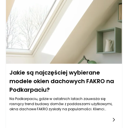
Jakie są najczęściej wybierane
modele okien dachowych FAKRO na
Podkarpaciu?
Na Podkarpaciu, gdzie w ostatnich latach zauważa się
rosnący trend budowy domów z poddaszami użytkowymi,
okna dachowe FAKRO zyskały na popularności. Klienci
wybierają te modele ze względu na ich funkcjonalność,
estetykę oraz jakość wykonania. FAKRO, jako znany producent
okien dachowych, oferuje różnorodne modele, które