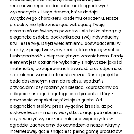
renomowanego producenta mebli ogrodowych
wykonanych z litego drewna, które dodają
wyjątkowego charakteru każdemu otoczeniu. Nasze
produkty nie tylko znacząco wzbogacą Twoją
przestrzeń na świeżym powietrzu, ale także staną się
elegancką ozdobą, podkreślającą Twój indywidualny
styl i estetykę. Dzięki wieloletniemu doświadczeniu w
branży, z pasją tworzymy meble, które łączą w sobie
funkcjonalność z nieprzeciętnym wzornictwem. Każdy
element jest starannie wykonany z najwyższej jakości
materiałów, co zapewnia ich trwałość oraz odporność
na zmienne warunki atmosferyczne. Nasze projekty
będą doskonałym tłem do relaksu, spotkań z
przyjaciółmi czy rodzinnych biesiad. Zapraszamy do
odkrycia naszego bogatego asortymentu, który z
pewnością zaspokoi najróżniejsze gusta. Od
eleganckich stołów, przez wygodne krzesła, aż po
stylowe leżaki - mamy wszystko, czego potrzebujesz,
aby stworzyć wymarzone miejsce wypoczynku w
ogrodzie. Zachęcamy do odwiedzenia naszej witryny
internetowej, gdzie znajdziesz pełną gamę produktów