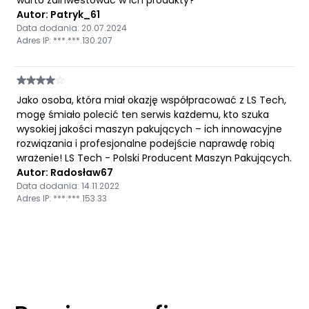
warto zainwestować w ich produkty?
Autor: Patryk_61
Data dodania: 20.07.2024
Adres IP: ***.***.130.207
Jako osoba, która miał okazję współpracować z LS Tech,
mogę śmiało polecić ten serwis każdemu, kto szuka
wysokiej jakości maszyn pakujących – ich innowacyjne
rozwiązania i profesjonalne podejście naprawdę robią
wrażenie! LS Tech - Polski Producent Maszyn Pakujących.
Autor: Radosław67
Data dodania: 14.11.2022
Adres IP: ***.***.153.33