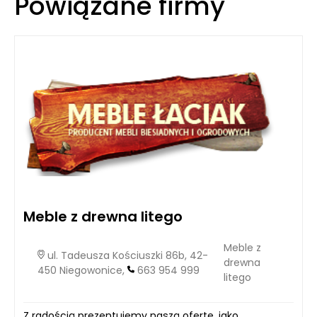
Powiązane firmy
Meble z drewna litego
Meble z
ul. Tadeusza Kościuszki 86b, 42-
drewna
450 Niegowonice,
663 954 999
litego
Z radością prezentujemy naszą ofertę, jako