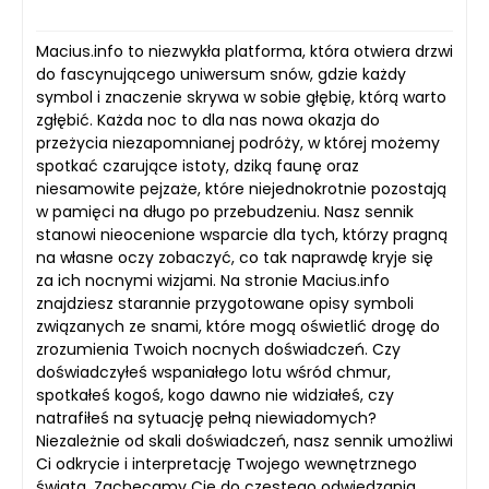
Macius.info to niezwykła platforma, która otwiera drzwi
do fascynującego uniwersum snów, gdzie każdy
symbol i znaczenie skrywa w sobie głębię, którą warto
zgłębić. Każda noc to dla nas nowa okazja do
przeżycia niezapomnianej podróży, w której możemy
spotkać czarujące istoty, dziką faunę oraz
niesamowite pejzaże, które niejednokrotnie pozostają
w pamięci na długo po przebudzeniu. Nasz sennik
stanowi nieocenione wsparcie dla tych, którzy pragną
na własne oczy zobaczyć, co tak naprawdę kryje się
za ich nocnymi wizjami. Na stronie Macius.info
znajdziesz starannie przygotowane opisy symboli
związanych ze snami, które mogą oświetlić drogę do
zrozumienia Twoich nocnych doświadczeń. Czy
doświadczyłeś wspaniałego lotu wśród chmur,
spotkałeś kogoś, kogo dawno nie widziałeś, czy
natrafiłeś na sytuację pełną niewiadomych?
Niezależnie od skali doświadczeń, nasz sennik umożliwi
Ci odkrycie i interpretację Twojego wewnętrznego
świata. Zachęcamy Cię do częstego odwiedzania