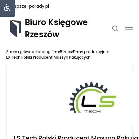
najlepsze-porady.pl
Biuro Księgowe
Rzeszów
Strona główna
›
Katalog firm
›
Biznes
›
Firmy produkcyjne
›
LS Tech Polski Producent Maszyn Pakujących
LS Tech Polski Producent Maszyn Pakuj