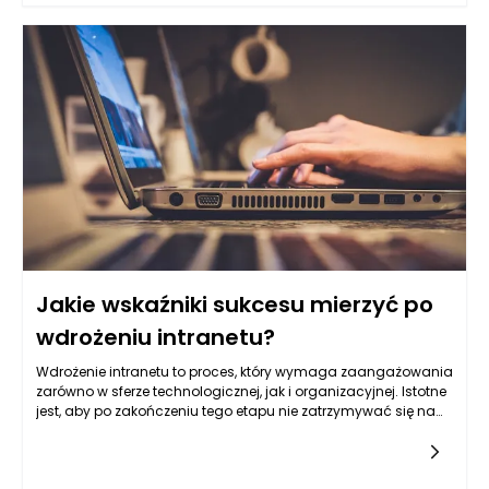
dostosowane są do potrzeb użytkowników oraz specyficznych
warunków panujących w tym regionie. Wybór odpowiednich
okien dachowych jest kluczowy, gdyż wpłyną one nie tylko na
komfort mieszkania, ale także na efektywność energetyczną
budynku oraz estetykę całej konstrukcji.
Jakie wskaźniki sukcesu mierzyć po
wdrożeniu intranetu?
Wdrożenie intranetu to proces, który wymaga zaangażowania
zarówno w sferze technologicznej, jak i organizacyjnej. Istotne
jest, aby po zakończeniu tego etapu nie zatrzymywać się na
samej implementacji, ale także na bieżąco śledzić jego
skuteczność oraz efektywność. Wskaźniki sukcesu po
wdrożeniu intranetu to narzędzia, które pomagają w ocenie,