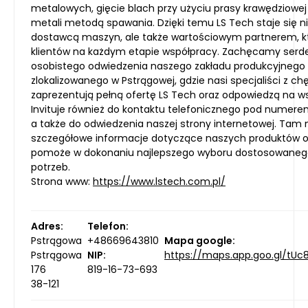
metalowych, gięcie blach przy użyciu prasy krawędziowej
metali metodą spawania. Dzięki temu LS Tech staje się ni
dostawcą maszyn, ale także wartościowym partnerem, k
klientów na każdym etapie współpracy. Zachęcamy serd
osobistego odwiedzenia naszego zakładu produkcyjnego
zlokalizowanego w Pstrągowej, gdzie nasi specjaliści z ch
zaprezentują pełną ofertę LS Tech oraz odpowiedzą na ws
Invituje również do kontaktu telefonicznego pod numer
a także do odwiedzenia naszej strony internetowej. Tam
szczegółowe informacje dotyczące naszych produktów or
pomoże w dokonaniu najlepszego wyboru dostosowaneg
potrzeb.
Strona www:
https://www.lstech.com.pl/
Adres:
Telefon:
Pstrągowa
+48669643810
Mapa google:
Pstrągowa
NIP:
https://maps.app.goo.gl/tUc
176
819-16-73-693
38-121