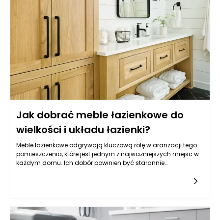
Jak dobrać meble łazienkowe do
wielkości i układu łazienki?
Meble łazienkowe odgrywają kluczową rolę w aranżacji tego
pomieszczenia, które jest jednym z najważniejszych miejsc w
każdym domu. Ich dobór powinien być starannie
przemyślany, ponieważ wpływa nie tylko na estetykę, ale
przede wszystkim na to, jak łatwo utrzymać porządek i jak
wygodnie korzysta się z łazienki każdego dnia. Zanim
zdecydujemy się na konkretny styl czy kolor, warto najpierw
„rozrysować” funkcje: gdzie odkładamy kosmetyki, gdzie
trzymamy ręczniki, czy potrzebujemy miejsca na zapas