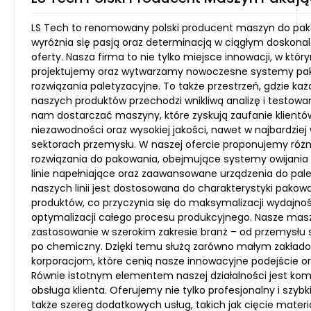
LS Tech to renomowany polski producent maszyn do pako
wyróżnia się pasją oraz determinacją w ciągłym doskonal
oferty. Nasza firma to nie tylko miejsce innowacji, w któr
projektujemy oraz wytwarzamy nowoczesne systemy pak
rozwiązania paletyzacyjne. To także przestrzeń, gdzie ka
naszych produktów przechodzi wnikliwą analizę i testowa
nam dostarczać maszyny, które zyskują zaufanie klientów
niezawodności oraz wysokiej jakości, nawet w najbardzi
sektorach przemysłu. W naszej ofercie proponujemy róż
rozwiązania do pakowania, obejmujące systemy owijania f
linie napełniające oraz zaawansowane urządzenia do palet
naszych linii jest dostosowana do charakterystyki pako
produktów, co przyczynia się do maksymalizacji wydajnośc
optymalizacji całego procesu produkcyjnego. Nasze mas
zastosowanie w szerokim zakresie branż – od przemysłu
po chemiczny. Dzięki temu służą zarówno małym zakłado
korporacjom, które cenią nasze innowacyjne podejście or
Równie istotnym elementem naszej działalności jest ko
obsługa klienta. Oferujemy nie tylko profesjonalny i szybki
także szereg dodatkowych usług, takich jak cięcie mater