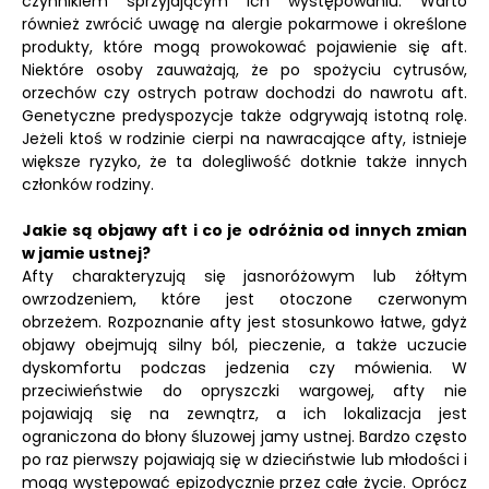
czynnikiem sprzyjającym ich występowaniu. Warto
również zwrócić uwagę na alergie pokarmowe i określone
produkty, które mogą prowokować pojawienie się aft.
Niektóre osoby zauważają, że po spożyciu cytrusów,
orzechów czy ostrych potraw dochodzi do nawrotu aft.
Genetyczne predyspozycje także odgrywają istotną rolę.
Jeżeli ktoś w rodzinie cierpi na nawracające afty, istnieje
większe ryzyko, że ta dolegliwość dotknie także innych
członków rodziny.
Jakie są objawy aft i co je odróżnia od innych zmian
w jamie ustnej?
Afty charakteryzują się jasnoróżowym lub żółtym
owrzodzeniem, które jest otoczone czerwonym
obrzeżem. Rozpoznanie afty jest stosunkowo łatwe, gdyż
objawy obejmują silny ból, pieczenie, a także uczucie
dyskomfortu podczas jedzenia czy mówienia. W
przeciwieństwie do opryszczki wargowej, afty nie
pojawiają się na zewnątrz, a ich lokalizacja jest
ograniczona do błony śluzowej jamy ustnej. Bardzo często
po raz pierwszy pojawiają się w dzieciństwie lub młodości i
mogą występować epizodycznie przez całe życie. Oprócz