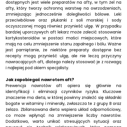
dostępnych jest wiele preparatów na afty, w tym żel na
afty, który tworzy ochronną warstwę na owrzodzeniach,
zmniejszając jednocześnie dolegliwości bólowe. Leki
przeciwbólowe oraz płukanki z soli morskiej i sody
oczyszczonej mogą również przynieść ulgę. W przypadku
bardziej uporczywych aft lekarz może zalecić stosowanie
kortykosteroidów w postaci maści miejscowych, które
mają na celu zmniejszenie stanu zapalnego i bólu. Ważne
jest pamiętanie, że niektóre preparaty dostępne bez
recepty mogą przynieść ulgę, ale nie leczą przyczyny
nawracających aft, dlatego należy stosować je z rozwagą
i najlepiej pod okiem specjalisty.
Jak zapobiegać nawrotom aft?
Prewencja nawrotów aft opiera się głównie na
identyfikacji i eliminacji czynników ryzyka. Kluczowe
znaczenie ma dieta, w której powinny znaleźć się składniki
bogate w witaminy i minerały, zwłaszcza te z grupy B oraz
żelazo. Zbilansowana dieta wspiera układ odpornościowy,
co może wpłynąć na zmniejszenie liczby nawrotów.
Dodatkowo, warto unikać stresujących sytuacji oraz