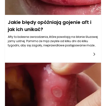
Jakie błędy opóźniają gojenie aft i
jak ich unikać?
Afty to bolesne owrzodzenia, które powstają na błonie śluzowej
jamy ustnej. Pomimo że mija zwykle od kilku dni do kilku
tygodni, aby się zagoiły, nieprawidłowe postępowanie może
znacznie wydłużyć ten czas. Warto zatem zastanowić się,
jakie błędy popełniamy najczęściej w trakcie leczenia aft oraz
jak ich unikać, aby przyspieszyć gojenie i zminimalizować
dyskomfort. Jednym z kluczowych elementów kuracji jest żel
na afty, który może znacznie wpłynąć na proces regeneracji
tkanek oraz złagodzenie objawów chorobowych.