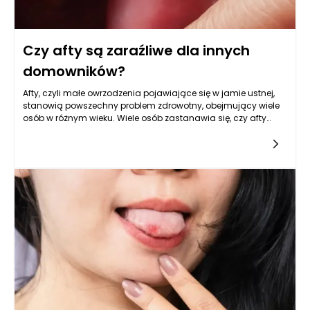
Czy afty są zaraźliwe dla innych
domowników?
Afty, czyli małe owrzodzenia pojawiające się w jamie ustnej,
stanowią powszechny problem zdrowotny, obejmujący wiele
osób w różnym wieku. Wiele osób zastanawia się, czy afty
mogą być przenoszone z jednej osoby na drugą, szczególnie
w kontekście bliskich relacji, jak rodzina czy
współlokatorzy. Choć afty mogą być bardzo bolesne i
uciążliwe, ich zaraźliwość jest kwestią, która wymaga
szczegółowego omówienia. Z medycznego punktu widzenia
afty są wynikiem wielu czynników, w tym stresu, deficytów
żywieniowych, alergii pokarmowych i osłabionego układu
odpornościowego, a nie infekcją wirusową czy bakteryjną.
Dlatego zdecydowana większość badań wskazuje, że afty nie
są zaraźliwe, co oznacza, że nie mogą być przenoszone z
jednej osoby na drugą poprzez kontakt bezpośredni czy
pośredni.