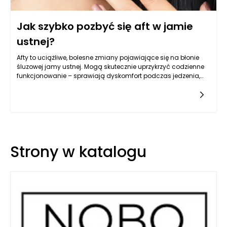
Jak szybko pozbyć się aft w jamie
ustnej?
Afty to uciążliwe, bolesne zmiany pojawiające się na błonie
śluzowej jamy ustnej. Mogą skutecznie uprzykrzyć codzienne
funkcjonowanie – sprawiają dyskomfort podczas jedzenia,
picia czy nawet rozmowy. Charakterystyczne dla nich są
małe, płaskie owrzodzenia, często wywołujące pieczenie oraz
miejscowy ból. Choć wydają się niegroźne, potrafią skutecznie
obniżyć jakość życia, zwłaszcza gdy pojawiają się regularnie.
Dobrą wiadomością jest jednak to, że istnieje wiele sposobów
pozwalających nie tylko złagodzić objawy, lecz także
przyspieszyć ich ustępowanie. Szczególnie skuteczny okazuje
Strony w katalogu
się żel na afty, który – stosowany regularnie – może
zdecydowanie poprawić komfort pacjentów.