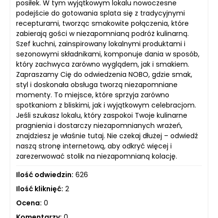
posiłek. W tym wyjątkowym lokalu nowoczesne
podejście do gotowania splata się z tradycyjnymi
recepturami, tworząc smakowite połączenia, które
zabierają gości w niezapomnianą podróż kulinarną.
Szef kuchni, zainspirowany lokalnymi produktami i
sezonowymi składnikami, komponuje dania w sposób,
który zachwyca zarówno wyglądem, jak i smakiem.
Zapraszamy Cię do odwiedzenia NOBO, gdzie smak,
styl i doskonała obsługa tworzą niezapomniane
momenty. To miejsce, które sprzyja zarówno
spotkaniom z bliskimi, jak i wyjątkowym celebracjom.
Jeśli szukasz lokalu, który zaspokoi Twoje kulinarne
pragnienia i dostarczy niezapomnianych wrażeń,
znajdziesz je właśnie tutaj. Nie czekaj dłużej – odwiedź
naszą stronę internetową, aby odkryć więcej i
zarezerwować stolik na niezapomnianą kolację.
Ilość odwiedzin:
626
Ilość kliknięć:
2
Ocena:
0
Komentarzy:
0