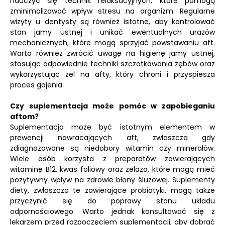
nauczyć się technik relaksacyjnych, które pomogą
zminimalizować wpływ stresu na organizm. Regularne
wizyty u dentysty są również istotne, aby kontrolować
stan jamy ustnej i unikać ewentualnych urazów
mechanicznych, które mogą sprzyjać powstawaniu aft.
Warto również zwrócić uwagę na higienę jamy ustnej,
stosując odpowiednie techniki szczotkowania zębów oraz
wykorzystując żel na afty, który chroni i przyspiesza
proces gojenia.
Czy suplementacja może pomóc w zapobieganiu
aftom?
Suplementacja może być istotnym elementem w
prewencji nawracających aft, zwłaszcza gdy
zdiagnozowane są niedobory witamin czy minerałów.
Wiele osób korzysta z preparatów zawierających
witaminę B12, kwas foliowy oraz żelazo, które mogą mieć
pozytywny wpływ na zdrowie błony śluzowej. Suplementy
diety, zwłaszcza te zawierające probiotyki, mogą także
przyczynić się do poprawy stanu układu
odpornościowego. Warto jednak konsultować się z
lekarzem przed rozpoczęciem suplementacji, aby dobrać