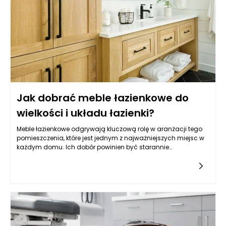
Jak dobrać meble łazienkowe do
wielkości i układu łazienki?
Meble łazienkowe odgrywają kluczową rolę w aranżacji tego
pomieszczenia, które jest jednym z najważniejszych miejsc w
każdym domu. Ich dobór powinien być starannie
przemyślany, ponieważ wpływa nie tylko na estetykę, ale
przede wszystkim na to, jak łatwo utrzymać porządek i jak
wygodnie korzysta się z łazienki każdego dnia. Zanim
zdecydujemy się na konkretny styl czy kolor, warto najpierw
„rozrysować” funkcje: gdzie odkładamy kosmetyki, gdzie
trzymamy ręczniki, czy potrzebujemy miejsca na zapas
środków czystości i czy łazienka ma być bardziej
minimalistyczna, czy raczej rodzinna i pojemna. To pierwsze