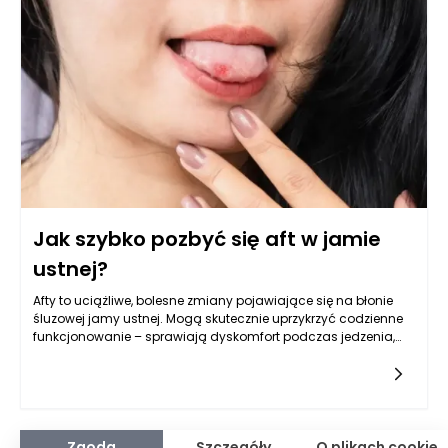
umożliwia firmom cukierniczym dostosowywanie produkcji
do zmieniających się potrzeb rynku, co zwiększa ich
konkurencyjność. Dzięki automatycznym systemom,
producenci ciastek mogą zredukować czas potrzebny na
przygotowanie do produkcji, co z kolei wpływa na szybkość
wprowadzania nowych produktów na rynek. Automatyzacja
minimalizuje ryzyko błędów ludzkich, co jest niezwykle istotne
w procesach technologicznych, gdzie precyzja ma kluczowe
znaczenie.
Jak szybko pozbyć się aft w jamie
ustnej?
Afty to uciążliwe, bolesne zmiany pojawiające się na błonie
śluzowej jamy ustnej. Mogą skutecznie uprzykrzyć codzienne
funkcjonowanie – sprawiają dyskomfort podczas jedzenia,
picia czy nawet rozmowy. Charakterystyczne dla nich są
małe, płaskie owrzodzenia, często wywołujące pieczenie oraz
miejscowy ból. Choć wydają się niegroźne, potrafią skutecznie
obniżyć jakość życia, zwłaszcza gdy pojawiają się regularnie.
Dobrą wiadomością jest jednak to, że istnieje wiele sposobów
pozwalających nie tylko złagodzić objawy, lecz także
Zgoda
Szczegóły
O plikach cookie