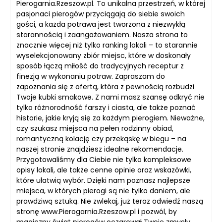
Pierogarnia.Rzeszow.pl. To unikalna przestrzeń, w której
pasjonaci pierogów przyciągają do siebie swoich
gości, a każda potrawa jest tworzona z niezwykłą
starannością i zaangażowaniem. Nasza strona to
znacznie więcej niż tylko ranking lokali – to starannie
wyselekcjonowany zbiór miejsc, które w doskonały
sposób łączą miłość do tradycyjnych receptur z
finezją w wykonaniu potraw. Zapraszam do
zapoznania się z ofertą, która z pewnością rozbudzi
Twoje kubki smakowe. Z nami masz szansę odkryć nie
tylko różnorodność farszy i ciasta, ale także poznać
historie, jakie kryją się za każdym pierogiem. Nieważne,
czy szukasz miejsca na pełen rodzinny obiad,
romantyczną kolację czy przekąskę w biegu – na
naszej stronie znajdziesz idealne rekomendacje.
Przygotowaliśmy dla Ciebie nie tylko kompleksowe
opisy lokali, ale także cenne opinie oraz wskazówki,
które ułatwią wybór. Dzięki nam poznasz najlepsze
miejsca, w których pierogi są nie tylko daniem, ale
prawdziwą sztuką. Nie zwlekaj, już teraz odwiedź naszą
stronę www.Pierogarnia.Rzeszow.pl i pozwól, by