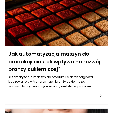
Jak automatyzacja maszyn do
produkcji ciastek wpływa na rozwój
branży cukierniczej?
Automatyzacja maszyn do produkcji ciastek odgrywa
kluczową rolę w transformacji branży cukierniczej,
wprowadzając znaczące zmiany nie tylko w procesie
wytwarzania, ale także w sposobie, w jaki te produkty są
dystrybuowane i konsumowane. Współczesne maszyny do
produkcji ciastek, wyposażone w najnowsze technologie,
pozwalają na zwiększenie wydajności produkcji, a także na
poprawę jakości wytwarzanych słodyczy. Automatyzacja