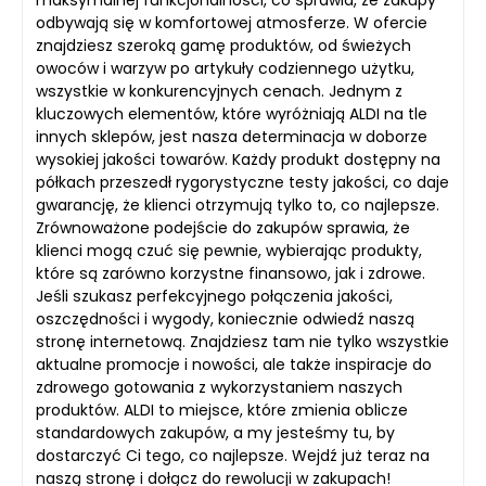
maksymalnej funkcjonalności, co sprawia, że zakupy
odbywają się w komfortowej atmosferze. W ofercie
znajdziesz szeroką gamę produktów, od świeżych
owoców i warzyw po artykuły codziennego użytku,
wszystkie w konkurencyjnych cenach. Jednym z
kluczowych elementów, które wyróżniają ALDI na tle
innych sklepów, jest nasza determinacja w doborze
wysokiej jakości towarów. Każdy produkt dostępny na
półkach przeszedł rygorystyczne testy jakości, co daje
gwarancję, że klienci otrzymują tylko to, co najlepsze.
Zrównoważone podejście do zakupów sprawia, że
klienci mogą czuć się pewnie, wybierając produkty,
które są zarówno korzystne finansowo, jak i zdrowe.
Jeśli szukasz perfekcyjnego połączenia jakości,
oszczędności i wygody, koniecznie odwiedź naszą
stronę internetową. Znajdziesz tam nie tylko wszystkie
aktualne promocje i nowości, ale także inspiracje do
zdrowego gotowania z wykorzystaniem naszych
produktów. ALDI to miejsce, które zmienia oblicze
standardowych zakupów, a my jesteśmy tu, by
dostarczyć Ci tego, co najlepsze. Wejdź już teraz na
naszą stronę i dołącz do rewolucji w zakupach!