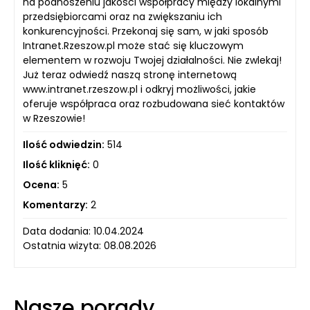
na podnoszeniu jakości współpracy między lokalnymi
przedsiębiorcami oraz na zwiększaniu ich
konkurencyjności. Przekonaj się sam, w jaki sposób
Intranet.Rzeszow.pl może stać się kluczowym
elementem w rozwoju Twojej działalności. Nie zwlekaj!
Już teraz odwiedź naszą stronę internetową
www.intranet.rzeszow.pl i odkryj możliwości, jakie
oferuje współpraca oraz rozbudowana sieć kontaktów
w Rzeszowie!
Ilość odwiedzin:
514
Ilość kliknięć:
0
Ocena:
5
Komentarzy:
2
Data dodania: 10.04.2024
Ostatnia wizyta: 08.08.2026
Nasze porady