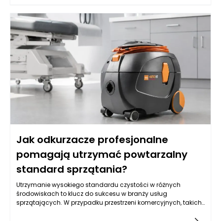
zdecydujemy się na konkretny styl czy kolor, warto najpierw
„rozrysować” funkcje: gdzie odkładamy kosmetyki, gdzie
trzymamy ręczniki, czy potrzebujemy miejsca na zapas
środków czystości i czy łazienka ma być bardziej
minimalistyczna, czy raczej rodzinna i pojemna. To pierwsze
pytanie, które warto zadać, dotyczy rozmiaru łazienki, ale
równie ważne jest to, jak poruszamy się po wnętrzu i które strefy
muszą pozostać wolne. Im mniejsze pomieszczenie, tym
większą uwagę należy zwrócić na to, by meble łazienkowe
maksymalizowały dostępną przestrzeń, a jednocześnie nie
tworzyły wrażenia ciasnoty. W praktyce najlepiej sprawdzają
się rozwiązania lekkie wizualnie, z przemyślanym układem
szuflad i półek, które „zbierają” drobiazgi z blatu i chowają je w
zabudowie. Dzięki temu nawet niewielka łazienka może
wyglądać schludnie, a meble łazienkowe stają się elementem,
Jak odkurzacze profesjonalne
który porządkuje całe wnętrze, zamiast je obciążać.
pomagają utrzymać powtarzalny
standard sprzątania?
Utrzymanie wysokiego standardu czystości w różnych
środowiskach to klucz do sukcesu w branży usług
sprzątających. W przypadku przestrzeni komercyjnych, takich
jak biura, hotele czy