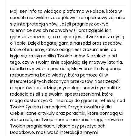
Moj-sen.info to wiodąca platforma w Polsce, która w
sposób niezwykle szczegółowy i kompleksowy zajmuje
się interpretacją snów. Jeżeli pragniesz odkryć
tajemnice swoich nocnych wizji oraz zgłębić ich
głębsze znaczenie, to miejsce jest stworzone z myślą
o Tobie. Dzięki bogatej gamie narzędzi oraz zasobów,
które oferujemy, łatwo osiągniesz zrozumienie, co
kryje się za symboliką Twoich snów. Niezależnie od
tego, czy w Twoim śnie pojawiają się motywy latania,
upadku czy ważne postacie, Moj-sen.info dysponuje
rozbudowaną bazą wiedzy, która pomoże Ci w
interpretacji tych złożonych przekazów. Nasz zespół
ekspertów z dziedziny psychologii snów i symboliki z
radością dzieli się swoimi spostrzeżeniami, które
mogą dostarczyć Ci inspiracji do głębszej refleksji nad
Twoim życiem i emocjami. Przygotowaliśmy dla
Ciebie liczne artykuły oraz poradniki, które pomogą Ci
zrozumieć, co Twoje nocne marzenia mogą mówić o
Twoich pragnieniach, lękach czy przeżyciach.
Dodatkowo, możliwość interakcji z innymi