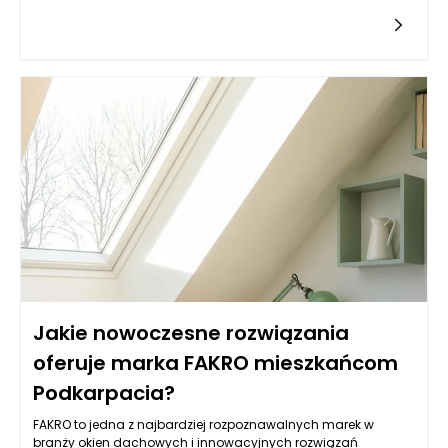
się to, jak efektywnie zorganizować przestrzeń, by pomieścić
wszystkie niezbędne akcesoria i kosmetyki. Wybierając meble
łazienkowe, warto mieć na uwadze zarówno ich
funkcjonalność, jak i estetykę. Kompaktowe meble, jak na
przykład wąskie szafki czy wiszące półki, mogą zapewnić
wystarczającą ilość miejsca do przechowywania, gdy są
odpowiednio zaplanowane. To, czy będą one wystarczające,
zależy jednak od indywidualnych potrzeb użytkowników oraz
ilości przedmiotów, które muszą być przechowywane.
Jakie nowoczesne rozwiązania
oferuje marka FAKRO mieszkańcom
Podkarpacia?
FAKRO to jedna z najbardziej rozpoznawalnych marek w
branży okien dachowych i innowacyjnych rozwiązań