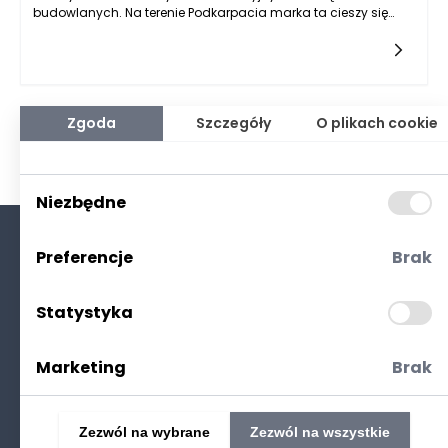
budowlanych. Na terenie Podkarpacia marka ta cieszy się
szczególnym uznaniem, zarówno wśród inwestorów
indywidualnych, jak i profesjonalnych wykonawców. W
regionie, gdzie charakterystyka architektoniczna często
związana jest z tradycyjnymi rozwiązaniami budowlanymi,
FAKRO przynosi powiew nowoczesności poprzez oferowanie
produktów, które łączą funkcjonalność z estetyką. W różnych
Zgoda
Szczegóły
O plikach cookie
aspektach życia mieszkańców Podkarpacia, od komfortu
mieszkania po efektywność energetyczną, rozwiązania FAKRO
odgrywają kluczową rolę, wprowadzając innowacje, które
odpowiadają na potrzeby współczesnych użytkowników.
Niezbędne
Preferencje
Brak
O nas
Kontakt
Statystyka
Polityka prywatności
(RODO. Cookies)
Marketing
Brak
Zezwól na wybrane
Zezwól na wszystkie