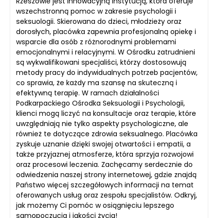
Rzeszowie jest innowacyjną instytucją, która oferuje
wszechstronną pomoc w zakresie psychologii i
seksuologii. Skierowana do dzieci, młodzieży oraz
dorosłych, placówka zapewnia profesjonalną opiekę i
wsparcie dla osób z różnorodnymi problemami
emocjonalnymi i relacyjnymi. W Ośrodku zatrudnieni
są wykwalifikowani specjaliści, którzy dostosowują
metody pracy do indywidualnych potrzeb pacjentów,
co sprawia, że każdy ma szansę na skuteczną i
efektywną terapię. W ramach działalności
Podkarpackiego Ośrodka Seksuologii i Psychologii,
klienci mogą liczyć na konsultacje oraz terapie, które
uwzględniają nie tylko aspekty psychologiczne, ale
również te dotyczące zdrowia seksualnego. Placówka
zyskuje uznanie dzięki swojej otwartości i empatii, a
także przyjaznej atmosferze, która sprzyja rozwojowi
oraz procesowi leczenia. Zachęcamy serdecznie do
odwiedzenia naszej strony internetowej, gdzie znajdą
Państwo więcej szczegółowych informacji na temat
oferowanych usług oraz zespołu specjalistów. Odkryj,
jak możemy Ci pomóc w osiągnięciu lepszego
samopoczucia i jakości życia!