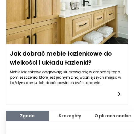
nowych zasad korzystania z wspólnych przestrzeni, warto
skonsultować się z prawnikiem, aby uniknąć potencjalnych
problemów, które mogą się pojawić w przyszłości.
Jak dobrać meble łazienkowe do
wielkości i układu łazienki?
Meble łazienkowe odgrywają kluczową rolę w aranżacji tego
pomieszczenia, które jest jednym z najważniejszych miejsc w
każdym domu. Ich dobór powinien być starannie
przemyślany, ponieważ wpływa nie tylko na estetykę, ale
przede wszystkim na to, jak łatwo utrzymać porządek i jak
wygodnie korzysta się z łazienki każdego dnia. Zanim
zdecydujemy się na konkretny styl czy kolor, warto najpierw
„rozrysować” funkcje: gdzie odkładamy kosmetyki, gdzie
trzymamy ręczniki, czy potrzebujemy miejsca na zapas
Zgoda
Szczegóły
O plikach cookie
środków czystości i czy łazienka ma być bardziej
minimalistyczna, czy raczej rodzinna i pojemna. To pierwsze
pytanie, które warto zadać, dotyczy rozmiaru łazienki, ale