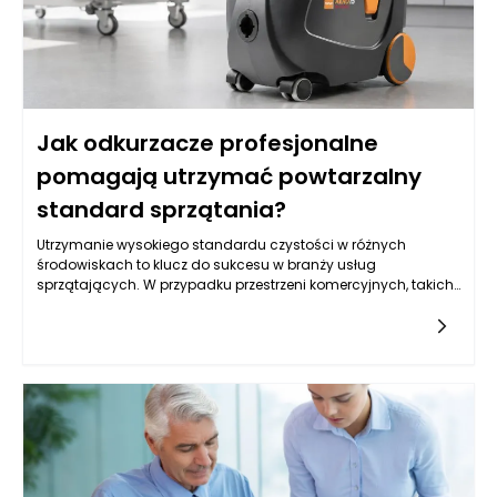
maksymalizowały dostępną przestrzeń, a jednocześnie nie
tworzyły wrażenia ciasnoty. W praktyce najlepiej sprawdzają
się rozwiązania lekkie wizualnie, z przemyślanym układem
szuflad i półek, które „zbierają” drobiazgi z blatu i chowają je w
zabudowie. Dzięki temu nawet niewielka łazienka może
wyglądać schludnie, a meble łazienkowe stają się elementem,
Jak odkurzacze profesjonalne
który porządkuje całe wnętrze, zamiast je obciążać.
pomagają utrzymać powtarzalny
standard sprzątania?
Utrzymanie wysokiego standardu czystości w różnych
środowiskach to klucz do sukcesu w branży usług
sprzątających. W przypadku przestrzeni komercyjnych, takich
jak biura, hotele czy