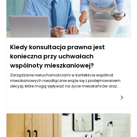
Kiedy konsultacja prawna jest
konieczna przy uchwałach
wspólnoty mieszkaniowej?
Zarządzanie nieruchomościami w kontekście wspólnot
mieszkaniowych nieodłącznie wiąże się z podejmowaniem
decyzji, które mogą wpływać na życie mieszkańców oraz
wartość nieruchomości. Uchwały podejmowane przez
wspólnoty mają kluczowe znaczenie, jednak ich skutki mogą
być różnorodne. Z tego powodu istnieją sytuacje, w których
konsultacja prawna staje się niezbędna. Przede wszystkim
należy zwrócić uwagę na złożoność spraw związanych z
zarządzaniem nieruchomościami, gdzie brakuje
jednoznacznych rozwiązań prawnych. W momencie, gdy
uchwała może dotyczyć np. zmian w regulaminie,
zarządzania funduszem remontowym czy wprowadzenia