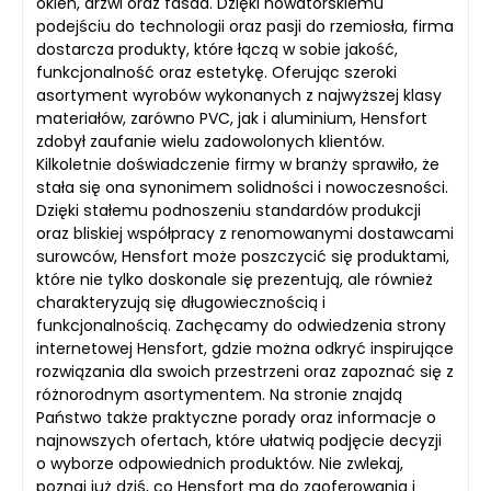
okien, drzwi oraz fasad. Dzięki nowatorskiemu
podejściu do technologii oraz pasji do rzemiosła, firma
dostarcza produkty, które łączą w sobie jakość,
funkcjonalność oraz estetykę. Oferując szeroki
asortyment wyrobów wykonanych z najwyższej klasy
materiałów, zarówno PVC, jak i aluminium, Hensfort
zdobył zaufanie wielu zadowolonych klientów.
Kilkoletnie doświadczenie firmy w branży sprawiło, że
stała się ona synonimem solidności i nowoczesności.
Dzięki stałemu podnoszeniu standardów produkcji
oraz bliskiej współpracy z renomowanymi dostawcami
surowców, Hensfort może poszczycić się produktami,
które nie tylko doskonale się prezentują, ale również
charakteryzują się długowiecznością i
funkcjonalnością. Zachęcamy do odwiedzenia strony
internetowej Hensfort, gdzie można odkryć inspirujące
rozwiązania dla swoich przestrzeni oraz zapoznać się z
różnorodnym asortymentem. Na stronie znajdą
Państwo także praktyczne porady oraz informacje o
najnowszych ofertach, które ułatwią podjęcie decyzji
o wyborze odpowiednich produktów. Nie zwlekaj,
poznaj już dziś, co Hensfort ma do zaoferowania i