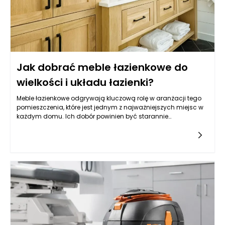
Jak dobrać meble łazienkowe do
wielkości i układu łazienki?
Meble łazienkowe odgrywają kluczową rolę w aranżacji tego
pomieszczenia, które jest jednym z najważniejszych miejsc w
każdym domu. Ich dobór powinien być starannie
przemyślany, ponieważ wpływa nie tylko na estetykę, ale
przede wszystkim na to, jak łatwo utrzymać porządek i jak
wygodnie korzysta się z łazienki każdego dnia. Zanim
zdecydujemy się na konkretny styl czy kolor, warto najpierw
„rozrysować” funkcje: gdzie odkładamy kosmetyki, gdzie
trzymamy ręczniki, czy potrzebujemy miejsca na zapas
środków czystości i czy łazienka ma być bardziej
minimalistyczna, czy raczej rodzinna i pojemna. To pierwsze
pytanie, które warto zadać, dotyczy rozmiaru łazienki, ale
równie ważne jest to, jak poruszamy się po wnętrzu i które strefy
muszą pozostać wolne. Im mniejsze pomieszczenie, tym
większą uwagę należy zwrócić na to, by meble łazienkowe