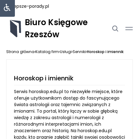
najlepsze-porady.pl
Biuro Księgowe
Rzeszów
Strona główna
›
Katalog firm
›
Usługi
›
Senniki
›
Horoskop i imiennik
Horoskop i imiennik
Serwis horoskop.edu.pl to niezwykłe miejsce, które
oferuje użytkownikom dostęp do fascynującego
świata astrologii oraz tajemnic związanych z
imionami. To portal, który łączy w sobie głęboką
wiedzę z zakresu astrologii i numerologii z
różnorodnymi interpretacjami imion, ich
znaczeniem oraz historią. Na horoskop.edu.pl
każdy, kto pragnie zgłębić tajniki swojej osobowości