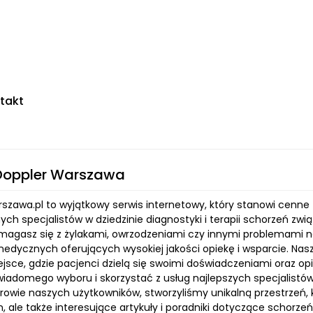
takt
Doppler Warszawa
szawa.pl to wyjątkowy serwis internetowy, który stanowi cenne 
ych specjalistów w dziedzinie diagnostyki i terapii schorzeń z
zmagasz się z żylakami, owrzodzeniami czy innymi problemami 
dycznych oferujących wysokiej jakości opiekę i wsparcie. Nasza
jsce, gdzie pacjenci dzielą się swoimi doświadczeniami oraz opi
iadomego wyboru i skorzystać z usług najlepszych specjalistów
rowie naszych użytkowników, stworzyliśmy unikalną przestrzeń, 
, ale także interesujące artykuły i poradniki dotyczące schorz