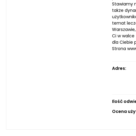
Stawiamy n
także dyna
użytkownika
temat lecz
Warszawie,
Ci w walce
dla Ciebie
Strona ww
Adres:
Ilość odwi
Ocena uży