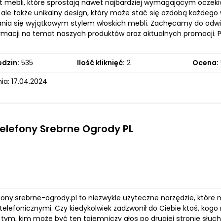
 mebli, które sprostają nawet najbardziej wymagającym oczekiw
 ale także unikalny design, który może stać się ozdobą każdego 
ania się wyjątkowym stylem włoskich mebli. Zachęcamy do odwied
ormacji na temat naszych produktów oraz aktualnych promocji. Pr
edzin:
535
Ilość kliknięć:
2
Ocena:
ia: 17.04.2024
Telefony Srebrne Ogrody PL
efony.srebrne-ogrody.pl to niezwykle użyteczne narzędzie, które
elefonicznymi. Czy kiedykolwiek zadzwonił do Ciebie ktoś, kogo
tym, kim może być ten tajemniczy głos po drugiej stronie słuch