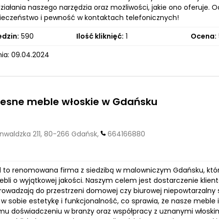
iałania naszego narzędzia oraz możliwości, jakie ono oferuje. O
ieczeństwo i pewność w kontaktach telefonicznych!
edzin:
590
Ilość kliknięć:
1
Ocena:
ia: 09.04.2024
esne meble włoskie w Gdańsku
unwaldzka 211, 80-266 Gdańsk,
664166880
pl to renomowana firma z siedzibą w malowniczym Gdańsku, któr
bli o wyjątkowej jakości. Naszym celem jest dostarczenie klien
rowadzają do przestrzeni domowej czy biurowej niepowtarzalny s
 w sobie estetykę i funkcjonalność, co sprawia, że nasze meble i
emu doświadczeniu w branży oraz współpracy z uznanymi włoski