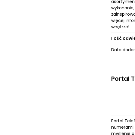
asortyment
wykonanie,
zainspirow
więcej inf
wnętrze!
Ilość odwi
Data dodan
Portal 
Portal Tel
numerami t
myślenie o 