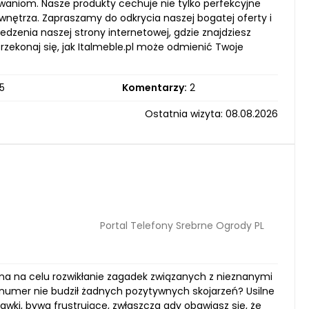
aniom. Nasze produkty cechuje nie tylko perfekcyjne
wnętrza. Zapraszamy do odkrycia naszej bogatej oferty i
zenia naszej strony internetowej, gdzie znajdziesz
zekonaj się, jak Italmeble.pl może odmienić Twoje
5
Komentarzy:
2
Ostatnia wizyta: 08.08.2026
Portal Telefony Srebrne Ogrody PL
 ma na celu rozwikłanie zagadek związanych z nieznanymi
 numer nie budził żadnych pozytywnych skojarzeń? Usilne
awki, bywa frustrujące, zwłaszcza gdy obawiasz się, że