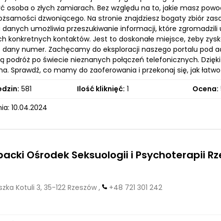
ć osoba o złych zamiarach. Bez względu na to, jakie masz powo
tożsamości dzwoniącego. Na stronie znajdziesz bogaty zbiór zas
danych umożliwia przeszukiwanie informacji, które zgromadzili 
h konkretnych kontaktów. Jest to doskonałe miejsce, żeby zysk
 dany numer. Zachęcamy do eksploracji naszego portalu pod a
ą podróż po świecie nieznanych połączeń telefonicznych. Dzięki
ha. Sprawdź, co mamy do zaoferowania i przekonaj się, jak łatw
edzin:
581
Ilość kliknięć:
1
Ocena:
ia: 10.04.2024
acki Ośrodek Seksuologii i Psychoterapii R
zka Kotuli 3, 35-122 Rzeszów ,
+48 721 301 242