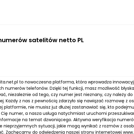
umerów satelitów netto PL
lita.net.pl to nowoczesna platforma, która wprowadza innowacyj
h numerów telefonów. Dzięki tej funkcji, masz możliwość błyska
ć, niezależnie od tego, czy numer jest nieznany, czy należy do
nej. Każdy z nas z pewnością zdarzyło się nawiązać rozmowę z o
ej platformie, nie musisz już dłużej zastanawiać się, kto podej
y Cię numer, a nasza usługa natychmiast uruchomi przeszukiwan
nformacje na temat dzwoniącego. Aktywna weryfikacja numerów 
ie nieprzyjemnych sytuacji, jakie mogą wynikać z rozmów z osob
ć. Zachęcamy do odwiedzenia naszej strony internetowej www.sa