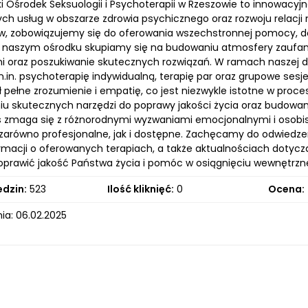
 Ośrodek Seksuologii i Psychoterapii w Rzeszowie to innowacyjn
ch usług w obszarze zdrowia psychicznego oraz rozwoju relacji
ów, zobowiązujemy się do oferowania wszechstronnej pomocy, 
W naszym ośrodku skupiamy się na budowaniu atmosfery zaufania
 oraz poszukiwanie skutecznych rozwiązań. W ramach naszej dz
in. psychoterapię indywidualną, terapię par oraz grupowe sesje 
 pełne zrozumienie i empatię, co jest niezwykle istotne w proc
iu skutecznych narzędzi do poprawy jakości życia oraz budowani
s zmaga się z różnorodnymi wyzwaniami emocjonalnymi i osobis
y zarówno profesjonalne, jak i dostępne. Zachęcamy do odwiedzen
ormacji o oferowanych terapiach, a także aktualnościach do
oprawić jakość Państwa życia i pomóc w osiągnięciu wewnętrzne
edzin:
523
Ilość kliknięć:
0
Ocena:
ia: 06.02.2025