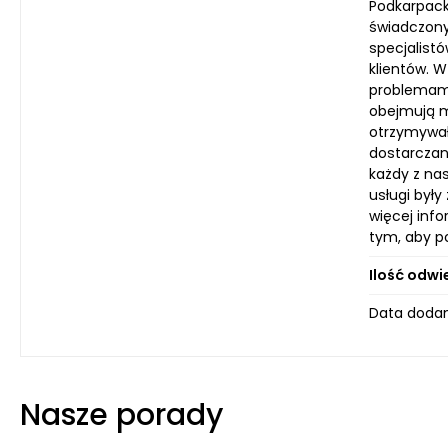
Podkarpacki
świadczony
specjalist
klientów. 
problemami
obejmują m.
otrzymywał
dostarczan
każdy z na
usługi był
więcej inf
tym, aby p
Ilość odwi
Data dodan
Nasze porady