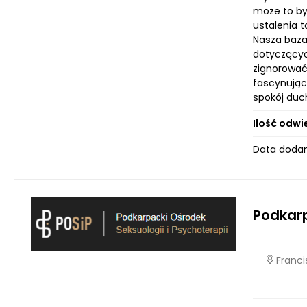
może to by
ustalenia 
Nasza baza 
dotyczącyc
zignorować
fascynując
spokój duc
Ilość odwi
Data dodan
Podkarp
Francis