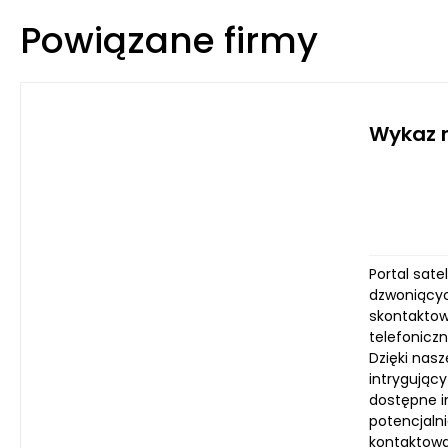
Powiązane firmy
Wykaz n
Portal sate
dzwoniącyc
skontaktowa
telefonicz
Dzięki nasz
intrygując
dostępne i
potencjaln
kontaktowa