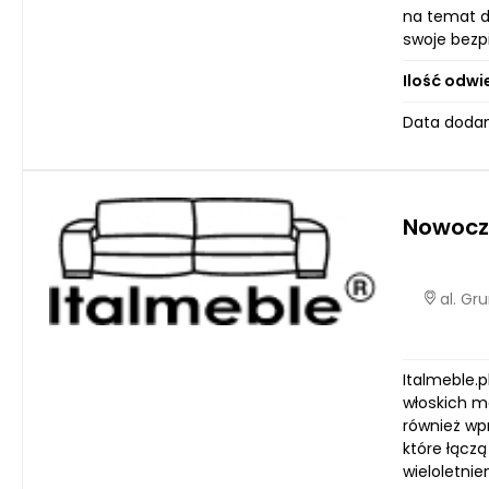
na temat dz
swoje bezp
Ilość odwi
Data dodan
Nowocz
al. Gr
Italmeble.
włoskich me
również wp
które łączą
wieloletni