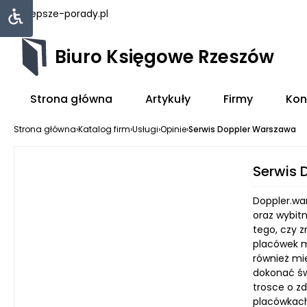
najlepsze-porady.pl
Biuro Księgowe Rzeszów
Strona główna
Artykuły
Firmy
Kon
Strona główna
›
Katalog firm
›
Usługi
›
Opinie
›
Serwis Doppler Warszawa
Serwis 
Doppler.war
oraz wybitn
tego, czy 
placówek me
również mie
dokonać św
trosce o zd
placówkach