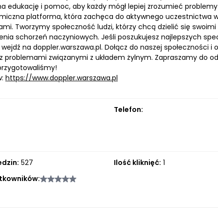
a edukację i pomoc, aby każdy mógł lepiej zrozumieć problemy z
miczna platforma, która zachęca do aktywnego uczestnictwa 
mi. Tworzymy społeczność ludzi, którzy chcą dzielić się swoimi
enia schorzeń naczyniowych. Jeśli poszukujesz najlepszych spec
 wejdź na doppler.warszawa.pl. Dołącz do naszej społeczności i
 z problemami związanymi z układem żylnym. Zapraszamy do odwi
 przygotowaliśmy!
w:
https://www.doppler.warszawa.pl
Telefon:
edzin:
527
Ilość kliknięć:
1
tkowników: